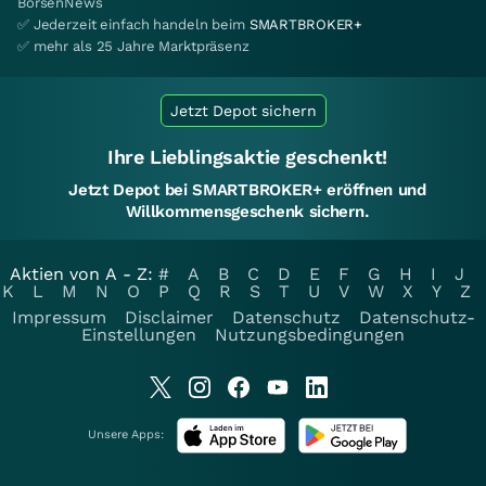
BörsenNews
✅ Jederzeit einfach handeln beim
SMARTBROKER+
✅ mehr als 25 Jahre Marktpräsenz
Jetzt Depot sichern
Ihre Lieblingsaktie geschenkt!
Jetzt Depot bei SMARTBROKER+ eröffnen und
Willkommensgeschenk sichern.
Aktien von A - Z:
#
A
B
C
D
E
F
G
H
I
J
K
L
M
N
O
P
Q
R
S
T
U
V
W
X
Y
Z
Impressum
Disclaimer
Datenschutz
Datenschutz-
Einstellungen
Nutzungsbedingungen
Unsere Apps: