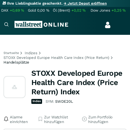
🎁 Ihre Lieblingsaktie geschenkt.
→ Jetzt Depot eröffnen
DAX
+0,69
%
Gold
0,00
%
Öl (Brent)
+0,02
%
Dow Jones
+0,25
%
Indizes
Startseite
STOXX Developed Europe Health Care Index (Price Return)
Handelsplätze
STOXX Developed Europe
Health Care Index (Price
Return) Index
Index
SYM:
SWDE20L
Alarme
Zur Watchlist
Zum Portfolio
einrichten
hinzufügen
hinzufügen