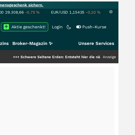
mensgeschenk sichern.
00
29.308,66
-0,75
%
EUR/USD
1,15435
-0,10
%
Aktie geschenkt!
Login
Push-Kurse
zins
Broker-Magazin ✨
Unsere Services
chwere Seltene Erden: Entsteht hier die nächste Milliardenstory?
Anzeige
+++