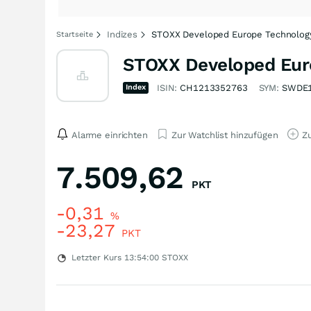
Indizes
STOXX Developed Europe Technology 
Startseite
STOXX Developed Euro
Index
ISIN:
CH1213352763
SYM:
SWDE
Alarme einrichten
Zur Watchlist hinzufügen
Zu
7.509,62
PKT
-0,31
%
-23,27
PKT
Letzter Kurs
13:54:00
STOXX