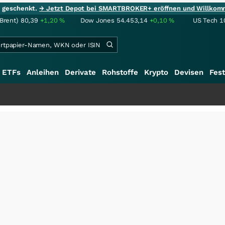
ie geschenkt.
→ Jetzt Depot bei SMARTBROKER+ eröffnen und Willkom
(Brent)
80,39
+1,20
%
Dow Jones
54.453,14
+0,10
%
US Tech 1
ETFs
Anleihen
Derivate
Rohstoffe
Krypto
Devisen
Fest
+++
S