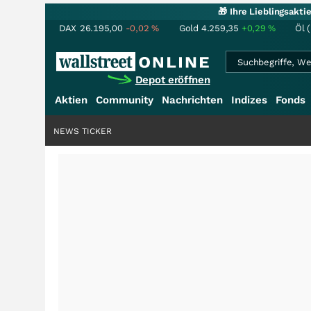
🎁 Ihre Lieblingsakt
DAX
26.195,00
-0,02
%
Gold
4.259,35
+0,29
%
Öl 
Depot eröffnen
Aktien
Community
Nachrichten
Indizes
Fonds
NEWS TICKER