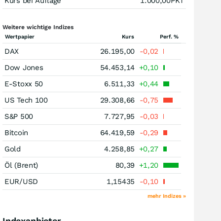
Kurs bei Auflage
1.000,00
PKT
Weitere wichtige Indizes
Wertpapier
Kurs
Perf. %
DAX
26.195,00
-0,02
Dow Jones
54.453,14
+0,10
E-Stoxx 50
6.511,33
+0,44
US Tech 100
29.308,66
-0,75
S&P 500
7.727,95
-0,03
Bitcoin
64.419,59
-0,29
Gold
4.258,85
+0,27
Öl (Brent)
80,39
+1,20
EUR/USD
1,15435
-0,10
mehr Indizes »
Indexanbieter