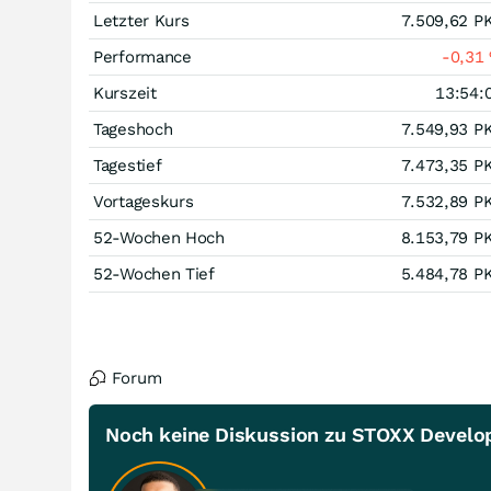
Letzter Kurs
7.509,62
P
Performance
-0,31
Kurszeit
13:54:
Tageshoch
7.549,93
P
Tagestief
7.473,35
P
Vortageskurs
7.532,89
P
52-Wochen Hoch
8.153,79
P
52-Wochen Tief
5.484,78
P
Forum
Noch keine Diskussion zu STOXX Develop