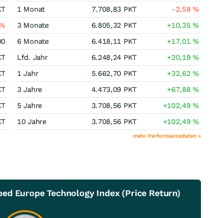
KT
1 Monat
7.708,83
PKT
-2,58
%
%
3 Monate
6.805,32
PKT
+10,35
%
00
6 Monate
6.418,11
PKT
+17,01
%
KT
Lfd. Jahr
6.248,24
PKT
+20,19
%
KT
1 Jahr
5.662,70
PKT
+32,62
%
KT
3 Jahre
4.473,09
PKT
+67,88
%
KT
5 Jahre
3.708,56
PKT
+102,49
%
KT
10 Jahre
3.708,56
PKT
+102,49
%
mehr Performancedaten »
ed Europe Technology Index (Price Return)