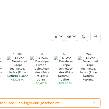
1 Jahr
3J
5J
Max
+33,08
%
+68,47
%
+103,20
%
! Ihre Lieblingsaktie geschenkt!