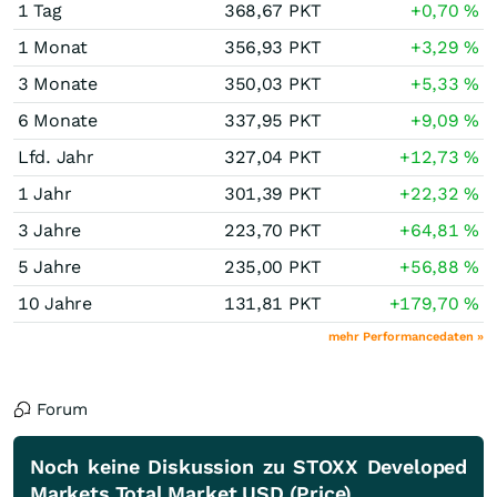
1 Tag
368,67
PKT
+0,70
%
1 Monat
356,93
PKT
+3,29
%
3 Monate
350,03
PKT
+5,33
%
6 Monate
337,95
PKT
+9,09
%
Lfd. Jahr
327,04
PKT
+12,73
%
1 Jahr
301,39
PKT
+22,32
%
3 Jahre
223,70
PKT
+64,81
%
5 Jahre
235,00
PKT
+56,88
%
10 Jahre
131,81
PKT
+179,70
%
mehr Performancedaten »
Forum
Noch keine Diskussion zu STOXX Developed
Markets Total Market USD (Price)