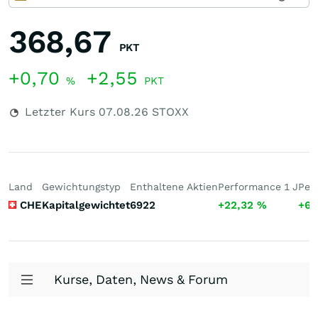
368,67
PKT
+0,70
+2,55
%
PKT
Letzter Kurs
07.08.26
STOXX
Land
Gewichtungstyp
Enthaltene Aktien
Performance 1 J
Per
CHE
Kapitalgewichtet
6922
+22,32
%
+64
Kurse, Daten, News & Forum