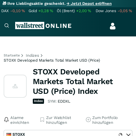
🎁 Ihre Lieblingsaktie geschenkt.
→ Jetzt Depot eröffnen
DAX
-0,10
%
Gold
+0,28
%
Öl (Brent)
+2,00
%
Dow Jones
-0,05
%
Indizes
Startseite
STOXX Developed Markets Total Market USD (Price)
STOXX Developed
Markets Total Market
USD (Price) Index
Index
SYM:
EDDXL
Alarme
Zur Watchlist
Zum Portfolio
einrichten
hinzufügen
hinzufügen
STOXX