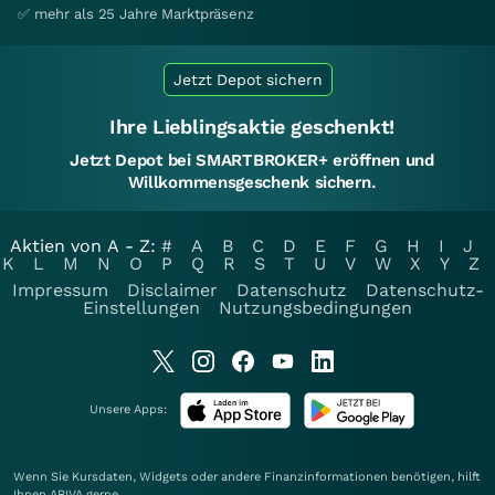
✅ mehr als 25 Jahre Marktpräsenz
Jetzt Depot sichern
Ihre Lieblingsaktie geschenkt!
Jetzt Depot bei SMARTBROKER+ eröffnen und
Willkommensgeschenk sichern.
Aktien von A - Z:
#
A
B
C
D
E
F
G
H
I
J
K
L
M
N
O
P
Q
R
S
T
U
V
W
X
Y
Z
Impressum
Disclaimer
Datenschutz
Datenschutz-
Einstellungen
Nutzungsbedingungen
Unsere Apps:
Wenn Sie Kursdaten, Widgets oder andere Finanzinformationen benötigen, hilft
Ihnen
ARIVA
gerne.