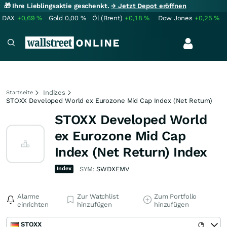
🎁 Ihre Lieblingsaktie geschenkt.
→ Jetzt Depot eröffnen
DAX
+0,69
%
Gold
0,00
%
Öl (Brent)
+0,18
%
Dow Jones
+0,25
%
Indizes
Startseite
STOXX Developed World ex Eurozone Mid Cap Index (Net Return)
STOXX Developed World
ex Eurozone Mid Cap
Index (Net Return) Index
Index
SYM:
SWDXEMV
Alarme
Zur Watchlist
Zum Portfolio
einrichten
hinzufügen
hinzufügen
STOXX