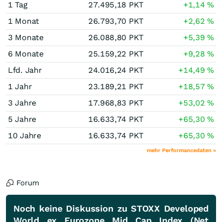
1 Tag
27.495,18
PKT
+1,14
%
1 Monat
26.793,70
PKT
+2,62
%
3 Monate
26.088,80
PKT
+5,39
%
6 Monate
25.159,22
PKT
+9,28
%
Lfd. Jahr
24.016,24
PKT
+14,49
%
1 Jahr
23.189,21
PKT
+18,57
%
3 Jahre
17.968,83
PKT
+53,02
%
5 Jahre
16.633,74
PKT
+65,30
%
10 Jahre
16.633,74
PKT
+65,30
%
mehr Performancedaten »
Forum
Noch keine Diskussion zu STOXX Developed
World ex Eurozone Mid Cap Index (Net