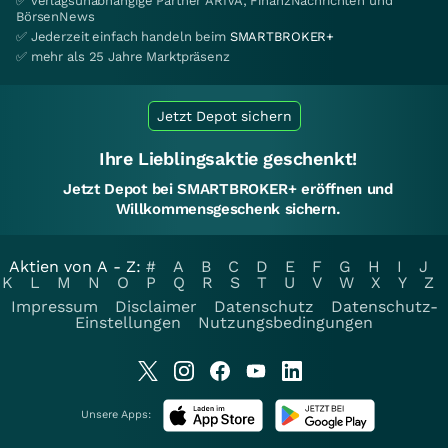
✅ verlagsunabhängige Partner ARIVA, FinanzNachrichten und
BörsenNews
✅ Jederzeit einfach handeln beim
SMARTBROKER+
✅ mehr als 25 Jahre Marktpräsenz
Jetzt Depot sichern
Ihre Lieblingsaktie geschenkt!
Jetzt Depot bei SMARTBROKER+ eröffnen und
Willkommensgeschenk sichern.
Aktien von A - Z:
#
A
B
C
D
E
F
G
H
I
J
K
L
M
N
O
P
Q
R
S
T
U
V
W
X
Y
Z
Impressum
Disclaimer
Datenschutz
Datenschutz-
Einstellungen
Nutzungsbedingungen
Unsere Apps: