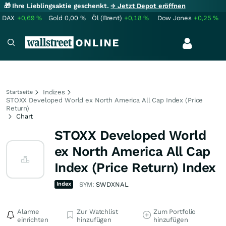
🎁 Ihre Lieblingsaktie geschenkt.
→ Jetzt Depot eröffnen
DAX
+0,69
%
Gold
0,00
%
Öl (Brent)
+0,18
%
Dow Jones
+0,25
%
Indizes
Startseite
STOXX Developed World ex North America All Cap Index (Price
Return)
Chart
STOXX Developed World
ex North America All Cap
Index (Price Return) Index
Index
SYM:
SWDXNAL
Alarme
Zur Watchlist
Zum Portfolio
einrichten
hinzufügen
hinzufügen