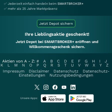
✅ Jederzeit einfach handeln beim
SMARTBROKER+
✅ mehr als 25 Jahre Marktpräsenz
Jetzt Depot sichern
Ihre Lieblingsaktie geschenkt!
Jetzt Depot bei SMARTBROKER+ eröffnen und
Willkommensgeschenk sichern.
Aktien von A - Z:
#
A
B
C
D
E
F
G
H
I
J
K
L
M
N
O
P
Q
R
S
T
U
V
W
X
Y
Z
Impressum
Disclaimer
Datenschutz
Datenschutz-
Einstellungen
Nutzungsbedingungen
Unsere Apps: