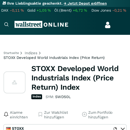
🎁 Ihre Lieblingsaktie geschenkt.
→ Jetzt Depot eröffnen
DAX
-0,11
%
Gold
+1,05
%
Öl (Brent)
+6,72
%
Dow Jones
-0,21
%
Indizes
Startseite
STOXX Developed World Industrials Index (Price Return)
STOXX Developed World
Industrials Index (Price
Return) Index
Index
SYM:
SWD50L
Alarme
Zur Watchlist
Zum Portfolio
einrichten
hinzufügen
hinzufügen
STOXX