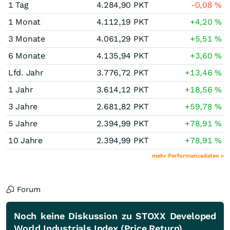
1 Tag
4.284,90
PKT
-0,08
%
1 Monat
4.112,19
PKT
+4,20
%
3 Monate
4.061,29
PKT
+5,51
%
6 Monate
4.135,94
PKT
+3,60
%
Lfd. Jahr
3.776,72
PKT
+13,46
%
1 Jahr
3.614,12
PKT
+18,56
%
3 Jahre
2.681,82
PKT
+59,78
%
5 Jahre
2.394,99
PKT
+78,91
%
10 Jahre
2.394,99
PKT
+78,91
%
mehr Performancedaten »
Forum
Noch keine Diskussion zu STOXX Developed
World Industrials Index (Price Return)