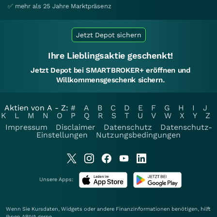
✅ mehr als 25 Jahre Marktpräsenz
Jetzt Depot sichern
Ihre Lieblingsaktie geschenkt!
Jetzt Depot bei SMARTBROKER+ eröffnen und
Willkommensgeschenk sichern.
Aktien von A - Z:
#
A
B
C
D
E
F
G
H
I
J
K
L
M
N
O
P
Q
R
S
T
U
V
W
X
Y
Z
Impressum
Disclaimer
Datenschutz
Datenschutz-
Einstellungen
Nutzungsbedingungen
Unsere Apps:
Wenn Sie Kursdaten, Widgets oder andere Finanzinformationen benötigen, hilft
Ihnen
ARIVA
gerne.