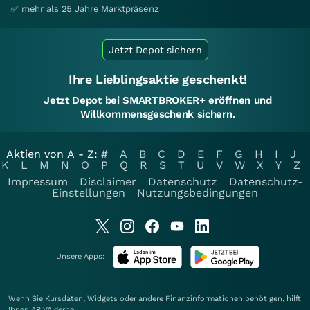
✅ mehr als 25 Jahre Marktpräsenz
Jetzt Depot sichern
Ihre Lieblingsaktie geschenkt!
Jetzt Depot bei SMARTBROKER+ eröffnen und
Willkommensgeschenk sichern.
Aktien von A - Z:
#
A
B
C
D
E
F
G
H
I
J
K
L
M
N
O
P
Q
R
S
T
U
V
W
X
Y
Z
Impressum
Disclaimer
Datenschutz
Datenschutz-
Einstellungen
Nutzungsbedingungen
Unsere Apps:
Wenn Sie Kursdaten, Widgets oder andere Finanzinformationen benötigen, hilft
Ihnen
ARIVA
gerne.