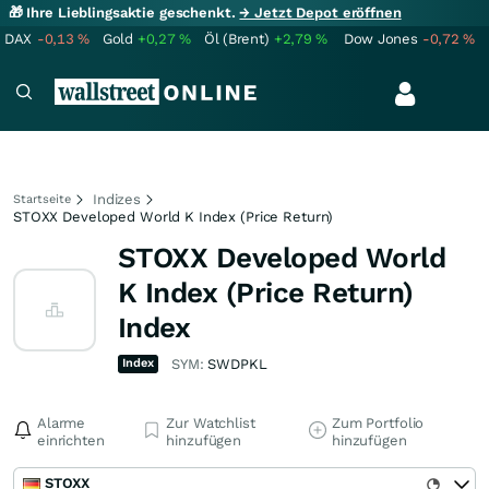
🎁 Ihre Lieblingsaktie geschenkt.
→ Jetzt Depot eröffnen
DAX
-0,13
%
Gold
+0,27
%
Öl (Brent)
+2,79
%
Dow Jones
-0,72
%
Indizes
Startseite
STOXX Developed World K Index (Price Return)
STOXX Developed World
K Index (Price Return)
Index
Index
SYM:
SWDPKL
Alarme
Zur Watchlist
Zum Portfolio
einrichten
hinzufügen
hinzufügen
STOXX