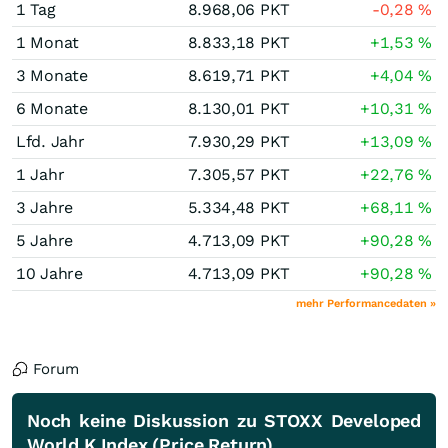
1 Tag
8.968,06
PKT
-0,28
%
1 Monat
8.833,18
PKT
+1,53
%
3 Monate
8.619,71
PKT
+4,04
%
6 Monate
8.130,01
PKT
+10,31
%
Lfd. Jahr
7.930,29
PKT
+13,09
%
1 Jahr
7.305,57
PKT
+22,76
%
3 Jahre
5.334,48
PKT
+68,11
%
5 Jahre
4.713,09
PKT
+90,28
%
10 Jahre
4.713,09
PKT
+90,28
%
mehr Performancedaten »
Forum
Noch keine Diskussion zu STOXX Developed
World K Index (Price Return)