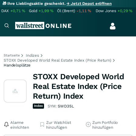
🎁 Ihre Lieblingsaktie geschenkt.
→ Jetzt Depot eröffnen
DAX
+0,71
%
Gold
+1,99
%
Öl (Brent)
-1,11
%
Dow Jones
+0,29
%
Indizes
Startseite
STOXX Developed World Real Estate Index (Price Return)
Handelsplätze
STOXX Developed World
Real Estate Index (Price
Return) Index
Index
SYM:
SWD35L
Alarme
Zur Watchlist
Zum Portfolio
einrichten
hinzufügen
hinzufügen