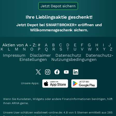
Jetzt Depot sichern
Ihre Lieblingsaktie geschenkt!
Jetzt Depot bei SMARTBROKER+ eröffnen und
Willkommensgeschenk sichern.
Aktien von A - Z:
#
A
B
C
D
E
F
G
H
I
J
K
L
M
N
O
P
Q
R
S
T
U
V
W
X
Y
Z
Impressum
Disclaimer
Datenschutz
Datenschutz-
Einstellungen
Nutzungsbedingungen
Unsere Apps:
Wenn Sie Kursdaten, Widgets oder andere Finanzinformationen benötigen, hilft
Ihnen
ARIVA
gerne.
Unsere User schätzen wallstreet-online.de: 4.8 von 5 Sternen ermittelt aus 285