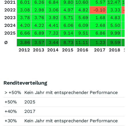
2021
6.01
6.26
6.84
9.80
10.60
5.57
12.47
11
2022
3.08
2.98
3.06
4.97
4.82
-0.10
3.33
-0
2023
3.78
3.76
3.92
5.71
5.69
1.68
4.83
2
2024
4.20
4.22
4.41
6.06
6.09
2.68
5.50
3
2025
6.66
6.89
7.32
9.14
9.51
6.86
9.99
9
Ø
3.86
3.57
3.44
8.73
11.11
1.23
9.59
7
2012
2013
2014
2015
2016
2017
2018
2
Renditeverteilung
> +50%
Kein Jahr mit entsprechender Performance
+50%
2025
+40%
2017
+30%
Kein Jahr mit entsprechender Performance