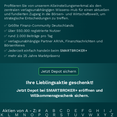
Profitieren Sie von unserem Alleinstellungsmerkmal als den
zentralen verlagsunabhängigen Wissens-Hub für einen aktuellen
und fundierten Zugang in die Börsen- und Wirtschaftswelt, um
strategische Entscheidungen zu treffen.
✅ Größte Finanz-Community Deutschlands
✅ über 550.000 registrierte Nutzer
✅ rund 2.000 Beiträge pro Tag
✅ verlagsunabhängige Partner ARIVA, FinanzNachrichten und
BörsenNews
✅ Jederzeit einfach handeln beim
SMARTBROKER+
✅ mehr als 25 Jahre Marktpräsenz
Jetzt Depot sichern
Ihre Lieblingsaktie geschenkt!
Jetzt Depot bei SMARTBROKER+ eröffnen und
Willkommensgeschenk sichern.
Aktien von A - Z:
#
A
B
C
D
E
F
G
H
I
J
K
L
M
N
O
P
Q
R
S
T
U
V
W
X
Y
Z