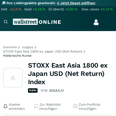
🎁 Ihre Lieblingsaktie geschenkt.
→ Jetzt Depot eröffnen
DAX
-0,14
%
Gold
+0,16
%
Öl (Brent)
+0,60
%
Dow Jones
+0,13
%
Indizes
Startseite
STOXX East Asia 1800 ex Japan USD (Net Return)
Historische Kurse
STOXX East Asia 1800 ex
Japan USD (Net Return)
Index
Index
SYM:
SXEAXJV
Alarme
Zur Watchlist
Zum Portfolio
einrichten
hinzufügen
hinzufügen