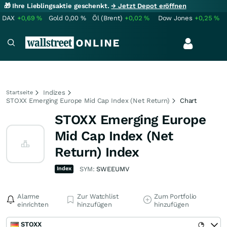
🎁 Ihre Lieblingsaktie geschenkt.
→ Jetzt Depot eröffnen
DAX
+0,69
%
Gold
0,00
%
Öl (Brent)
+0,02
%
Dow Jones
+0,25
%
Indizes
Startseite
STOXX Emerging Europe Mid Cap Index (Net Return)
Chart
STOXX Emerging Europe
Mid Cap Index (Net
Return) Index
Index
SYM:
SWEEUMV
Alarme
Zur Watchlist
Zum Portfolio
einrichten
hinzufügen
hinzufügen
STOXX