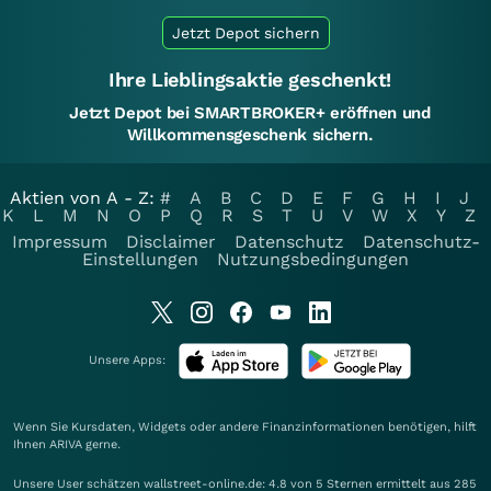
Jetzt Depot sichern
Ihre Lieblingsaktie geschenkt!
Jetzt Depot bei SMARTBROKER+ eröffnen und
Willkommensgeschenk sichern.
Aktien von A - Z:
#
A
B
C
D
E
F
G
H
I
J
K
L
M
N
O
P
Q
R
S
T
U
V
W
X
Y
Z
Impressum
Disclaimer
Datenschutz
Datenschutz-
Einstellungen
Nutzungsbedingungen
Unsere Apps:
Wenn Sie Kursdaten, Widgets oder andere Finanzinformationen benötigen, hilft
Ihnen
ARIVA
gerne.
Unsere User schätzen wallstreet-online.de: 4.8 von 5 Sternen ermittelt aus 285