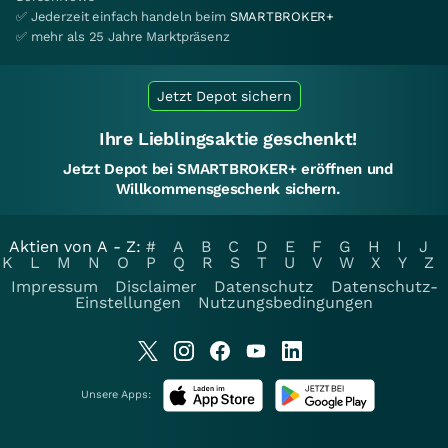
✅ Jederzeit einfach handeln beim
SMARTBROKER+
✅ mehr als 25 Jahre Marktpräsenz
Jetzt Depot sichern
Ihre Lieblingsaktie geschenkt!
Jetzt Depot bei SMARTBROKER+ eröffnen und
Willkommensgeschenk sichern.
Aktien von A - Z:
#
A
B
C
D
E
F
G
H
I
J
K
L
M
N
O
P
Q
R
S
T
U
V
W
X
Y
Z
Impressum
Disclaimer
Datenschutz
Datenschutz-
Einstellungen
Nutzungsbedingungen
Unsere Apps: