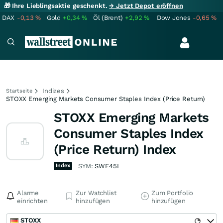
🎁 Ihre Lieblingsaktie geschenkt.
→ Jetzt Depot eröffnen
DAX
-0,13
%
Gold
+0,34
%
Öl (Brent)
+2,92
%
Dow Jones
-0,65
%
Indizes
Startseite
STOXX Emerging Markets Consumer Staples Index (Price Return)
STOXX Emerging Markets
Consumer Staples Index
(Price Return) Index
Index
SYM:
SWE45L
Alarme
Zur Watchlist
Zum Portfolio
einrichten
hinzufügen
hinzufügen
STOXX