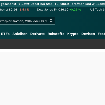
ie geschenkt.
→ Jetzt Depot bei SMARTBROKER+ eröffnen und Willkom
Brent)
82,26
-1,53
%
Dow Jones
54.036,10
+0,25
%
US Tech 1
ETFs
Anleihen
Derivate
Rohstoffe
Krypto
Devisen
Fest
+++
S