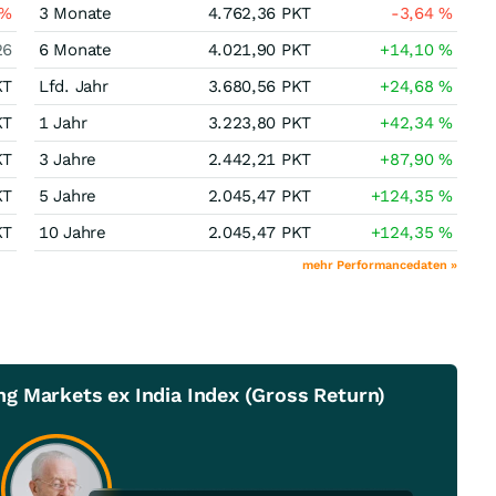
%
3 Monate
4.762,36
PKT
-3,64
%
26
6 Monate
4.021,90
PKT
+14,10
%
KT
Lfd. Jahr
3.680,56
PKT
+24,68
%
KT
1 Jahr
3.223,80
PKT
+42,34
%
KT
3 Jahre
2.442,21
PKT
+87,90
%
KT
5 Jahre
2.045,47
PKT
+124,35
%
KT
10 Jahre
2.045,47
PKT
+124,35
%
mehr Performancedaten »
g Markets ex India Index (Gross Return)