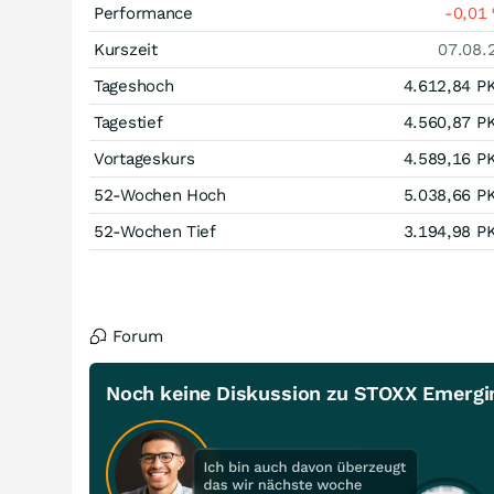
Performance
-0,01
Kurszeit
07.08.
Tageshoch
4.612,84
P
Tagestief
4.560,87
P
Vortageskurs
4.589,16
P
52-Wochen Hoch
5.038,66
P
52-Wochen Tief
3.194,98
P
Forum
Noch keine Diskussion zu STOXX Emergin