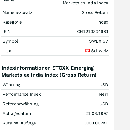
Name
Markets ex India Index
Namenszusatz
Gross Return
Kategorie
Index
ISIN
CH1213334969
Symbol
SWEXIGV
Land
Schweiz
Indexinformationen STOXX Emerging
Markets ex India Index (Gross Return)
Währung
USD
Performance Index
Nein
Referenzwährung
USD
Auflagedatum
21.03.1997
Kurs bei Auflage
1.000,00
PKT