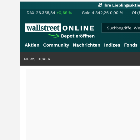
🎁 Ihre Lieblingsakt
DAX
26.355,84
+0,69
%
Gold
4.342,26
0,00
%
Öl (
Depot eröffnen
Aktien
Community
Nachrichten
Indizes
Fonds
NEWS TICKER