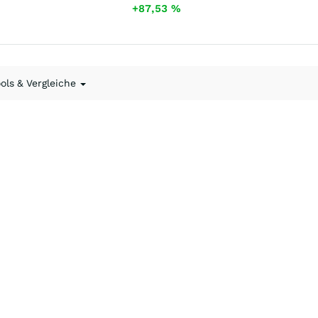
+87,53
%
ools & Vergleiche