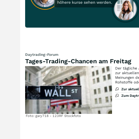
Daytrading-Forum
Tages-Trading-Chancen am Freitag
Der tägliche
zur aktuelle
Meinungen de
Rohstoffe od
Zur aktue
Zum Dayt
Foto: gary718 - 123RF Stockfoto