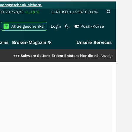
mensgeschenk sichern.
00
29.728,93
+1,18
%
EUR/USD
1,15587
0,00
%
Aktie geschenkt!
Login
Push-Kurse
zins
Broker-Magazin ✨
Unsere Services
chwere Seltene Erden: Entsteht hier die nächste Milliardenstory?
Anzeige
+++