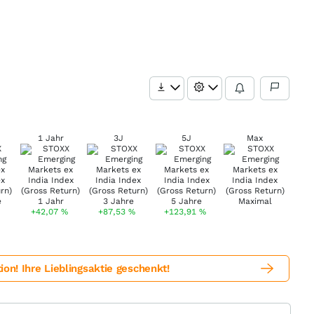
1 Jahr
3J
5J
Max
+42,07
%
+87,53
%
+123,91
%
! Ihre Lieblingsaktie geschenkt!