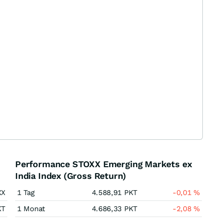
Performance STOXX Emerging Markets ex
India Index (Gross Return)
XX
1 Tag
4.588,91
PKT
-0,01
%
KT
1 Monat
4.686,33
PKT
-2,08
%