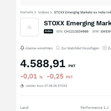
Indizes
STOXX Emerging Markets ex India Ind
Startseite
STOXX Emerging Marke
Index
ISIN:
CH1213334969
SYM:
SWEXI
Alarme einrichten
Zur Watchlist hinzufügen
Zu
4.588,91
PKT
-0,01
-0,25
%
PKT
Letzter Kurs
07.08.26
STOXX
Land
Performance 1 J