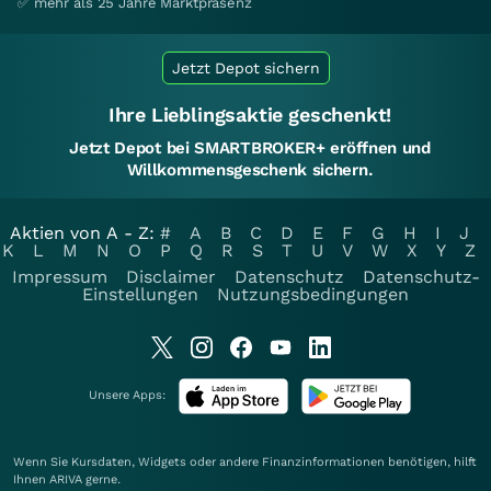
✅ mehr als 25 Jahre Marktpräsenz
Jetzt Depot sichern
Ihre Lieblingsaktie geschenkt!
Jetzt Depot bei SMARTBROKER+ eröffnen und
Willkommensgeschenk sichern.
Aktien von A - Z:
#
A
B
C
D
E
F
G
H
I
J
K
L
M
N
O
P
Q
R
S
T
U
V
W
X
Y
Z
Impressum
Disclaimer
Datenschutz
Datenschutz-
Einstellungen
Nutzungsbedingungen
Unsere Apps:
Wenn Sie Kursdaten, Widgets oder andere Finanzinformationen benötigen, hilft
Ihnen
ARIVA
gerne.