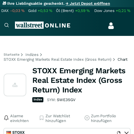
🎁 Ihre Lieblingsaktie geschenkt.
→ Jetzt Depot eröffnen
DAX
-0,03
%
Gold
+0,53
%
Öl (Brent)
+0,59
%
Dow Jones
+0,21
%
Indizes
Startseite
STOXX Emerging Markets Real Estate Index (Gross Return)
Chart
STOXX Emerging Markets
Real Estate Index (Gross
Return) Index
Index
SYM:
SWE35GV
Alarme
Zur Watchlist
Zum Portfolio
einrichten
hinzufügen
hinzufügen
STOXX