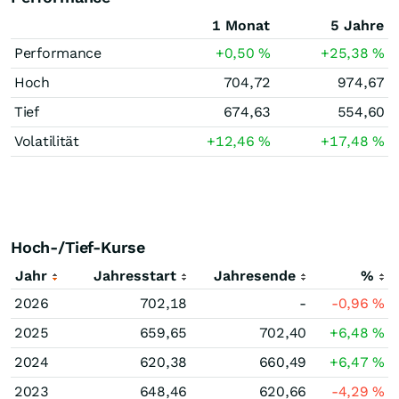
1 Monat
5 Jahre
Performance
+0,50
%
+25,38
%
Hoch
704,72
974,67
Tief
674,63
554,60
Volatilität
+12,46
%
+17,48
%
Hoch-/Tief-Kurse
Jahr
Jahresstart
Jahresende
%
2026
702,18
-
-0,96
%
2025
659,65
702,40
+6,48
%
2024
620,38
660,49
+6,47
%
2023
648,46
620,66
-4,29
%