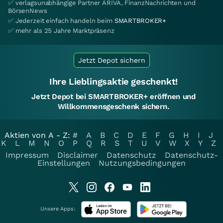
✅ verlagsunabhängige Partner ARIVA, FinanzNachrichten und
BörsenNews
✅ Jederzeit einfach handeln beim
SMARTBROKER+
✅ mehr als 25 Jahre Marktpräsenz
Jetzt Depot sichern
Ihre Lieblingsaktie geschenkt!
Jetzt Depot bei SMARTBROKER+ eröffnen und
Willkommensgeschenk sichern.
Aktien von A - Z:
#
A
B
C
D
E
F
G
H
I
J
K
L
M
N
O
P
Q
R
S
T
U
V
W
X
Y
Z
Impressum
Disclaimer
Datenschutz
Datenschutz-
Einstellungen
Nutzungsbedingungen
Unsere Apps: