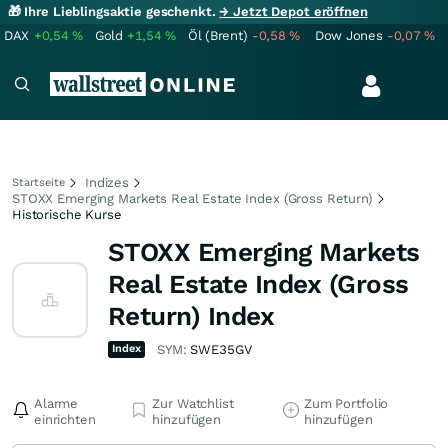
🎁 Ihre Lieblingsaktie geschenkt.
→ Jetzt Depot eröffnen
DAX
+0,54
%
Gold
+1,54
%
Öl (Brent)
-0,58
%
Dow Jones
-0,07
%
Indizes
Startseite
STOXX Emerging Markets Real Estate Index (Gross Return)
Historische Kurse
STOXX Emerging Markets
Real Estate Index (Gross
Return) Index
Index
SYM:
SWE35GV
Alarme
Zur Watchlist
Zum Portfolio
einrichten
hinzufügen
hinzufügen