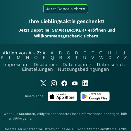
Jetzt Depot sichern
Ihre Lieblingsaktie geschenkt!
Jetzt Depot bei SMARTBROKER+ eröffnen und
Willkommensgeschenk sichern.
Aktien von A - Z:
#
A
B
C
D
E
F
G
H
I
J
K
L
M
N
O
P
Q
R
S
T
U
V
W
X
Y
Z
Impressum
Disclaimer
Datenschutz
Datenschutz-
Einstellungen
Nutzungsbedingungen
Unsere Apps:
Wenn Sie Kursdaten, Widgets oder andere Finanzinformationen benötigen, hilft
Ihnen
ARIVA
gerne.
Unsere User schätzen wallstreet-online.de: 4.8 von 5 Sternen ermittelt aus 285