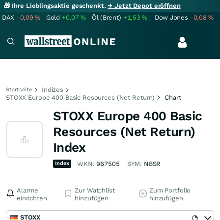
🎁 Ihre Lieblingsaktie geschenkt.
→ Jetzt Depot eröffnen
DAX
-0,09
%
Gold
+0,07
%
Öl (Brent)
+1,53
%
Dow Jones
-0,08
%
Indizes
Startseite
STOXX Europe 400 Basic Resources (Net Return)
Chart
STOXX Europe 400 Basic
Resources (Net Return)
Index
Index
WKN:
967505
SYM:
NBSR
Alarme
Zur Watchlist
Zum Portfolio
einrichten
hinzufügen
hinzufügen
STOXX