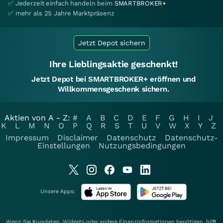
✅ Jederzeit einfach handeln beim
SMARTBROKER+
✅ mehr als 25 Jahre Marktpräsenz
Jetzt Depot sichern
Ihre Lieblingsaktie geschenkt!
Jetzt Depot bei SMARTBROKER+ eröffnen und
Willkommensgeschenk sichern.
Aktien von A - Z:
#
A
B
C
D
E
F
G
H
I
J
K
L
M
N
O
P
Q
R
S
T
U
V
W
X
Y
Z
Impressum
Disclaimer
Datenschutz
Datenschutz-
Einstellungen
Nutzungsbedingungen
Unsere Apps:
Wenn Sie Kursdaten, Widgets oder andere Finanzinformationen benötigen, hilft