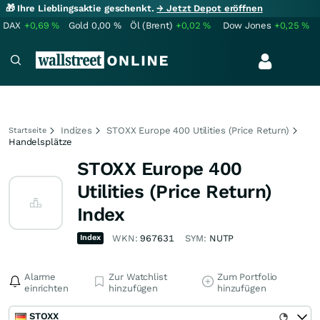
🎁 Ihre Lieblingsaktie geschenkt.
→ Jetzt Depot eröffnen
DAX
+0,69
%
Gold
0,00
%
Öl (Brent)
+0,02
%
Dow Jones
+0,25
%
Indizes
STOXX Europe 400 Utilities (Price Return)
Startseite
Handelsplätze
STOXX Europe 400
Utilities (Price Return)
Index
Index
WKN:
967631
SYM:
NUTP
Alarme
Zur Watchlist
Zum Portfolio
einrichten
hinzufügen
hinzufügen
STOXX