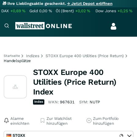
🎁 Ihre Lieblingsaktie geschenkt.
→ Jetzt Depot eröffnen
DAX
+0,69
%
Gold
0,00
%
Öl (Brent)
+0,02
%
Dow Jones
+0,25
%
Indizes
STOXX Europe 400 Utilities (Price Return)
Startseite
Handelsplätze
STOXX Europe 400
Utilities (Price Return)
Index
Index
WKN:
967631
SYM:
NUTP
Alarme
Zur Watchlist
Zum Portfolio
einrichten
hinzufügen
hinzufügen
STOXX