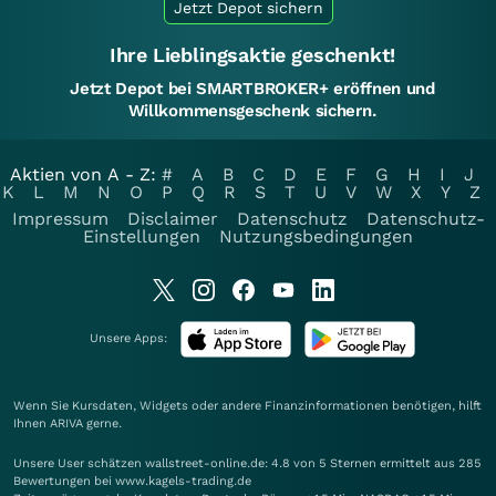
Jetzt Depot sichern
Ihre Lieblingsaktie geschenkt!
Jetzt Depot bei SMARTBROKER+ eröffnen und
Willkommensgeschenk sichern.
Aktien von A - Z:
#
A
B
C
D
E
F
G
H
I
J
K
L
M
N
O
P
Q
R
S
T
U
V
W
X
Y
Z
Impressum
Disclaimer
Datenschutz
Datenschutz-
Einstellungen
Nutzungsbedingungen
Unsere Apps:
Wenn Sie Kursdaten, Widgets oder andere Finanzinformationen benötigen, hilft
Ihnen
ARIVA
gerne.
Unsere User schätzen wallstreet-online.de: 4.8 von 5 Sternen ermittelt aus 285
Bewertungen bei www.kagels-trading.de