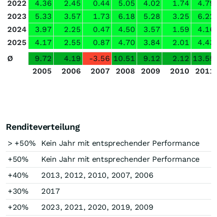
2022
4.36
2.45
0.44
5.05
4.02
1.74
4.79
2023
5.33
3.57
1.73
6.18
5.28
3.25
6.22
2024
3.97
2.25
0.47
4.50
3.57
1.59
4.16
2025
4.17
2.55
0.87
4.70
3.84
2.01
4.43
Ø
9.72
4.19
-3.56
10.51
9.12
2.12
13.55
2005
2006
2007
2008
2009
2010
2011
Renditeverteilung
> +50%
Kein Jahr mit entsprechender Performance
+50%
Kein Jahr mit entsprechender Performance
+40%
2013, 2012, 2010, 2007, 2006
+30%
2017
+20%
2023, 2021, 2020, 2019, 2009