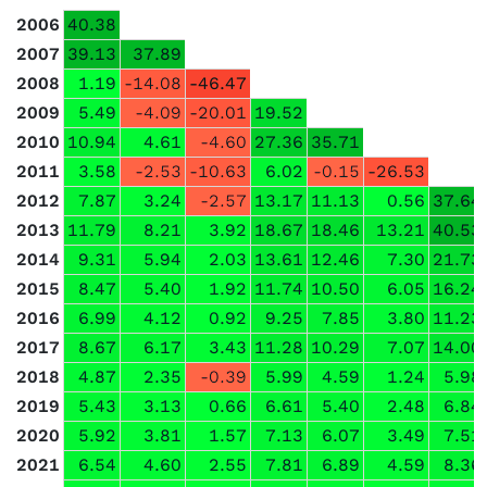
2006
40.38
2007
39.13
37.89
2008
1.19
-14.08
-46.47
2009
5.49
-4.09
-20.01
19.52
2010
10.94
4.61
-4.60
27.36
35.71
2011
3.58
-2.53
-10.63
6.02
-0.15
-26.53
2012
7.87
3.24
-2.57
13.17
11.13
0.56
37.64
2013
11.79
8.21
3.92
18.67
18.46
13.21
40.53
2014
9.31
5.94
2.03
13.61
12.46
7.30
21.73
2015
8.47
5.40
1.92
11.74
10.50
6.05
16.24
2016
6.99
4.12
0.92
9.25
7.85
3.80
11.23
2017
8.67
6.17
3.43
11.28
10.29
7.07
14.00
2018
4.87
2.35
-0.39
5.99
4.59
1.24
5.98
2019
5.43
3.13
0.66
6.61
5.40
2.48
6.84
2020
5.92
3.81
1.57
7.13
6.07
3.49
7.51
2021
6.54
4.60
2.55
7.81
6.89
4.59
8.36