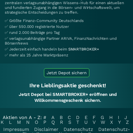
zentralen verlagsunabhängigen Wissens-Hub für einen aktuellen
und fundierten Zugang in die Börsen- und Wirtschaftswelt, um
strategische Entscheidungen zu treffen.
✅ Größte Finanz-Community Deutschlands
✅ über 550.000 registrierte Nutzer
✅ rund 2.000 Beiträge pro Tag
✅ verlagsunabhängige Partner ARIVA, FinanzNachrichten und
BörsenNews
✅ Jederzeit einfach handeln beim
SMARTBROKER+
✅ mehr als 25 Jahre Marktpräsenz
Jetzt Depot sichern
Ihre Lieblingsaktie geschenkt!
Jetzt Depot bei SMARTBROKER+ eröffnen und
Willkommensgeschenk sichern.
Aktien von A - Z:
#
A
B
C
D
E
F
G
H
I
J
K
L
M
N
O
P
Q
R
S
T
U
V
W
X
Y
Z
Impressum
Disclaimer
Datenschutz
Datenschutz-