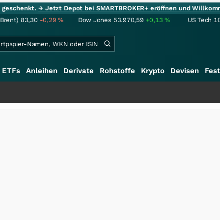
ie geschenkt.
→ Jetzt Depot bei SMARTBROKER+ eröffnen und Willkom
(Brent)
83,30
-0,29
%
Dow Jones
53.970,59
+0,13
%
US Tech 1
ETFs
Anleihen
Derivate
Rohstoffe
Krypto
Devisen
Fest