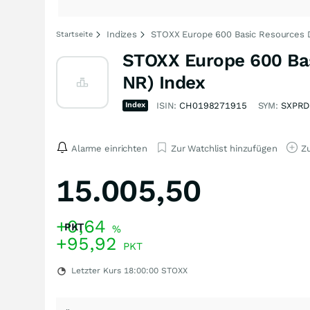
Indizes
STOXX Europe 600 Basic Resources D
Startseite
STOXX Europe 600 Bas
NR) Index
Index
ISIN:
CH0198271915
SYM:
SXPRD
Alarme einrichten
Zur Watchlist hinzufügen
Zu
15.005,50
+0,64
PKT
%
+95,92
PKT
Letzter Kurs
18:00:00
STOXX