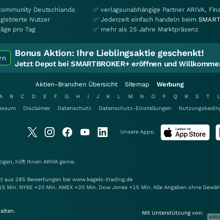
Community Deutschlands
✅ verlagsunabhängige Partner ARIVA, Fi
gistrierte Nutzer
✅ Jederzeit einfach handeln beim
SMART
räge pro Tag
✅ mehr als 25 Jahre Marktpräsenz
Bonus Aktion:
Ihre Lieblingsaktie geschenkt!
rn
Jetzt Depot bei SMARTBROKER+ eröffnen und Willkommen
Aktien-Branchen Übersicht
Sitemap
Werbung
A
B
C
D
E
F
G
H
I
J
K
L
M
N
O
P
Q
R
S
T
essum
Disclaimer
Datenschutz
Datenschutz-Einstellungen
Nutzungsbedin
Unsere Apps:
gen, hilft Ihnen
ARIVA
gerne.
elt aus 285 Bewertungen bei www.kagels-trading.de
15 Min. NYSE +20 Min. AMEX +20 Min. Dow Jones +15 Min. Alle Angaben ohne Gewäh
alten.
Mit Unterstützung von: