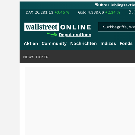
🎁 Ihre Lieblingsakt
DAX
26.291,13
+0,45
%
Gold
4.339,66
+2,34
%
Öl 
Depot eröffnen
Aktien
Community
Nachrichten
Indizes
Fonds
NEWS TICKER