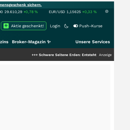
mensgeschenk sichern.
00
29.610,29
+0,78
%
EUR/USD
1,15625
+0,33
%
Aktie geschenkt!
Login
Push-Kurse
zins
Broker-Magazin ✨
Unsere Services
+++
Schwere Seltene Erden: Entsteht hier die nächste Milliarden
Anzeige