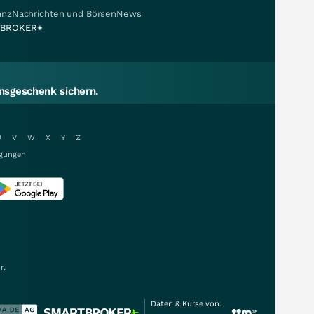
nanzNachrichten und BörsenNews
BROKER+
sgeschenk sichern.
U
V
W
X
Y
Z
gungen
r.
Daten & Kurse von: