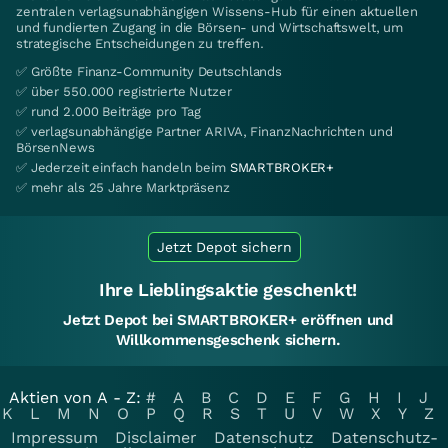
zentralen verlagsunabhängigen Wissens-Hub für einen aktuellen
und fundierten Zugang in die Börsen- und Wirtschaftswelt, um
strategische Entscheidungen zu treffen.
✅ Größte Finanz-Community Deutschlands
✅ über 550.000 registrierte Nutzer
✅ rund 2.000 Beiträge pro Tag
✅ verlagsunabhängige Partner ARIVA, FinanzNachrichten und
BörsenNews
✅ Jederzeit einfach handeln beim
SMARTBROKER+
✅ mehr als 25 Jahre Marktpräsenz
Jetzt Depot sichern
Ihre Lieblingsaktie geschenkt!
Jetzt Depot bei SMARTBROKER+ eröffnen und
Willkommensgeschenk sichern.
Aktien von A - Z:
#
A
B
C
D
E
F
G
H
I
J
K
L
M
N
O
P
Q
R
S
T
U
V
W
X
Y
Z
Impressum
Disclaimer
Datenschutz
Datenschutz-