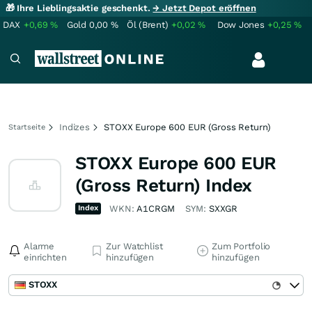
🎁 Ihre Lieblingsaktie geschenkt.
→ Jetzt Depot eröffnen
DAX
+0,69
%
Gold
0,00
%
Öl (Brent)
+0,02
%
Dow Jones
+0,25
%
Indizes
STOXX Europe 600 EUR (Gross Return)
Startseite
STOXX Europe 600 EUR
(Gross Return) Index
Index
WKN:
A1CRGM
SYM:
SXXGR
Alarme
Zur Watchlist
Zum Portfolio
einrichten
hinzufügen
hinzufügen
STOXX