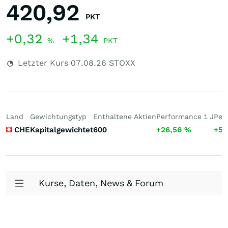
420,92
PKT
+0,32
+1,34
%
PKT
Letzter Kurs
07.08.26
STOXX
Land
Gewichtungstyp
Enthaltene Aktien
Performance 1 J
Per
CHE
Kapitalgewichtet
600
+26,56
%
+59
Kurse, Daten, News & Forum