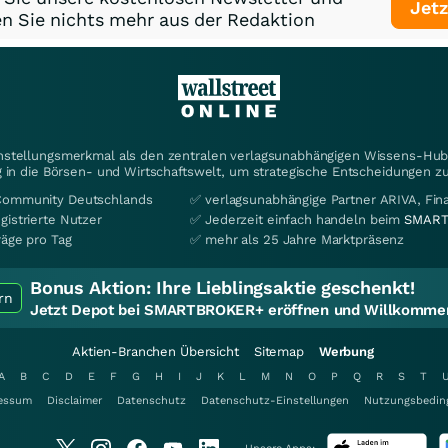
Jetz
n Sie nichts mehr aus der Redaktion
instellungsmerkmal als den zentralen verlagsunabhängigen Wissens-Hub 
 in die Börsen- und Wirtschaftswelt, um strategische Entscheidungen zu
Community Deutschlands
✅ verlagsunabhängige Partner ARIVA, Fi
gistrierte Nutzer
✅ Jederzeit einfach handeln beim
SMART
räge pro Tag
✅ mehr als 25 Jahre Marktpräsenz
Bonus Aktion:
Ihre Lieblingsaktie geschenkt!
rn
Jetzt Depot bei SMARTBROKER+ eröffnen und Willkommen
Aktien-Branchen Übersicht
Sitemap
Werbung
A
B
C
D
E
F
G
H
I
J
K
L
M
N
O
P
Q
R
S
T
essum
Disclaimer
Datenschutz
Datenschutz-Einstellungen
Nutzungsbedin