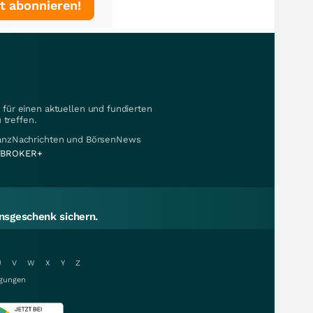
t abonnieren!
für einen aktuellen und fundierten
 treffen.
nanzNachrichten und BörsenNews
BROKER+
sgeschenk sichern.
U
V
W
X
Y
Z
gungen