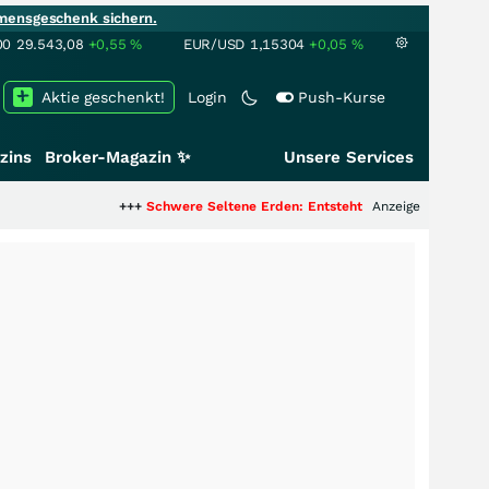
mensgeschenk sichern.
00
29.543,08
+0,55
%
EUR/USD
1,15304
+0,05
%
Aktie geschenkt!
Login
Push-Kurse
zins
Broker-Magazin ✨
Unsere Services
+++
Schwere Seltene Erden: Entsteht hier die nächste Milliarde
Anzeige