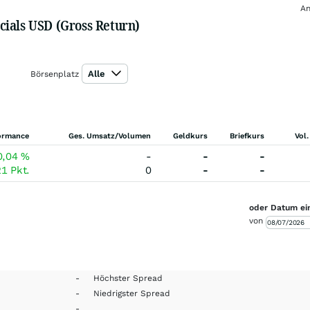
An
cials USD (Gross Return)
Alle
Börsenplatz
ormance
Ges. Umsatz/Volumen
Geldkurs
Briefkurs
Vol.
0,04
%
-
-
-
21
Pkt.
0
-
-
oder Datum ei
von
-
Höchster Spread
-
Niedrigster Spread
-