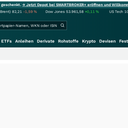
ie geschenkt.
→ Jetzt Depot bei SMARTBROKER+ eröffnen und Willkom
(Brent)
82,21
-1,59
%
Dow Jones
53.961,58
+0,11
%
US Tech 1
ETFs
Anleihen
Derivate
Rohstoffe
Krypto
Devisen
Fest