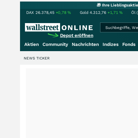
🎁 Ihre Lieblingsakt
DAX
26.378,45
+0,78
%
Gold
4.312,76
+1,71
%
Öl 
Depot eröffnen
Aktien
Community
Nachrichten
Indizes
Fonds
NEWS TICKER