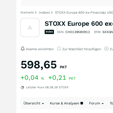
Indizes
STOXX Europe 600 ex-Financials USD
Startseite
STOXX Europe 600 ex-
Index
ISIN:
CH0138580912
SYM:
SXXGN
Alarme einrichten
Zur Watchlist hinzufügen
Zu
598,65
PKT
+0,04
+0,21
%
PKT
Letzter Kurs
06.08.26
STOXX
Übersicht
Kurse & Analysen
Forum
T