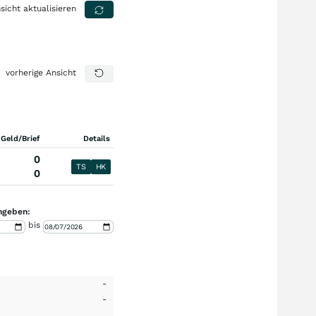
sicht aktualisieren
vorherige Ansicht
 Geld/Brief
Details
0
TS
HK
0
ngeben:
bis
-
-