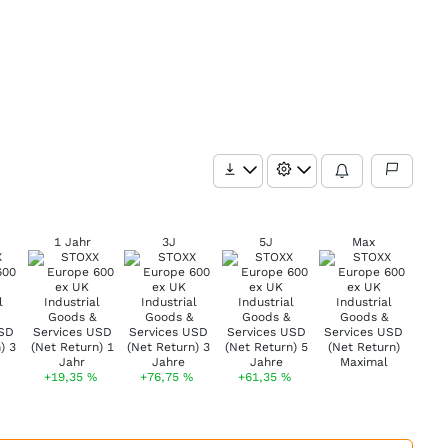
1 Jahr
3J
5J
Max
+19,35
%
+76,75
%
+61,35
%