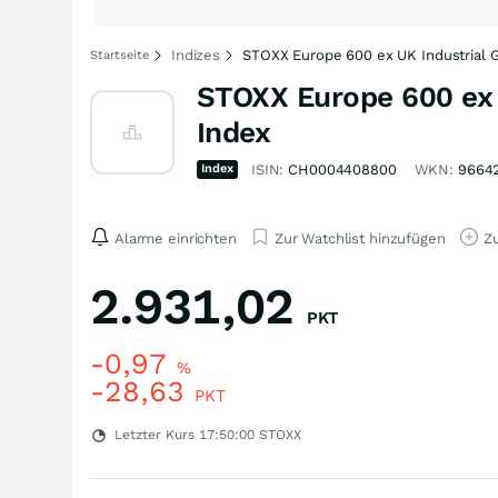
Indizes
STOXX Europe 600 ex UK Industrial 
Startseite
STOXX Europe 600 ex 
Index
Index
ISIN:
CH0004408800
WKN:
9664
Alarme einrichten
Zur Watchlist hinzufügen
Zu
2.931,02
PKT
-0,97
%
-28,63
PKT
Letzter Kurs
17:50:00
STOXX