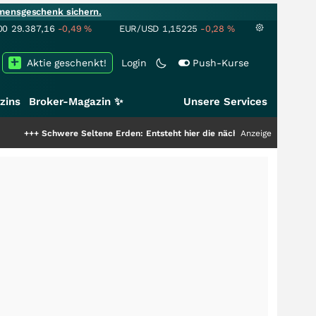
mensgeschenk sichern.
00
29.387,16
-0,49
%
EUR/USD
1,15225
-0,28
%
Aktie geschenkt!
Login
Push-Kurse
zins
Broker-Magazin ✨
Unsere Services
hwere Seltene Erden: Entsteht hier die nächste Milliardenstory?
Anzeige
+++