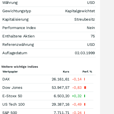
Währung
USD
Gewichtungstyp
Kapitalgewichtet
Kapitalisierung
Streubesitz
Performance Index
Nein
Enthaltene Aktien
75
Referenzwährung
USD
Auflagedatum
02.03.1999
Weitere wichtige Indizes
Wertpapier
Kurs
Perf. %
DAX
26.161,61
-0,14
Dow Jones
53.947,57
-0,83
E-Stoxx 50
6.503,20
+0,32
US Tech 100
29.387,16
-0,49
S&P 500
7.711,71
-0,24