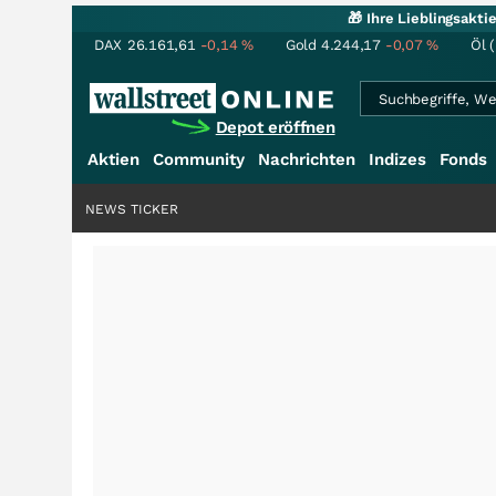
🎁 Ihre Lieblingsakt
DAX
26.161,61
-0,14
%
Gold
4.244,17
-0,07
%
Öl 
Depot eröffnen
Aktien
Community
Nachrichten
Indizes
Fonds
NEWS TICKER