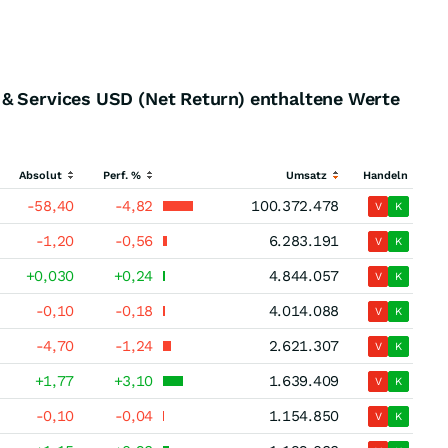
& Services USD (Net Return) enthaltene Werte
Absolut
Perf. %
Umsatz
Handeln
-58,40
-4,82
100.372.478
V
K
-1,20
-0,56
6.283.191
V
K
+0,030
+0,24
4.844.057
V
K
-0,10
-0,18
4.014.088
V
K
-4,70
-1,24
2.621.307
V
K
+1,77
+3,10
1.639.409
V
K
-0,10
-0,04
1.154.850
V
K