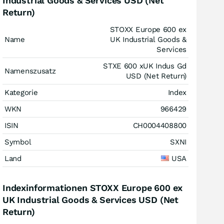
Industrial Goods & Services USD (Net
Return)
STOXX Europe 600 ex
Name
UK Industrial Goods &
Services
STXE 600 xUK Indus Gd
Namenszusatz
USD (Net Return)
Kategorie
Index
WKN
966429
ISIN
CH0004408800
Symbol
SXNI
Land
USA
Indexinformationen STOXX Europe 600 ex
UK Industrial Goods & Services USD (Net
Return)