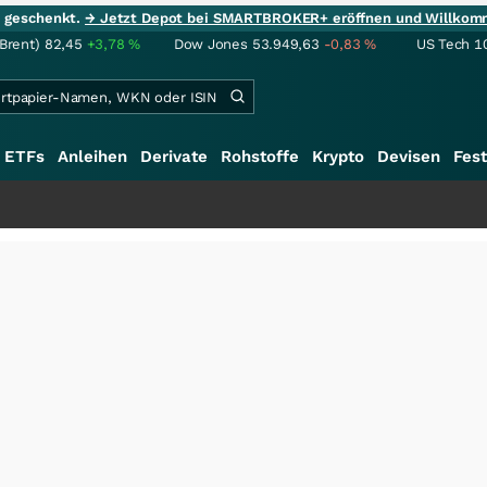
ie geschenkt.
→ Jetzt Depot bei SMARTBROKER+ eröffnen und Willkom
(Brent)
82,45
+3,78
%
Dow Jones
53.949,63
-0,83
%
US Tech 1
ETFs
Anleihen
Derivate
Rohstoffe
Krypto
Devisen
Fest
+++
Sc