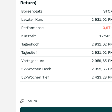
Return)
Börsenplatz
STO
Letzter Kurs
2.931,02
P
Performance
-0,97
Kurszeit
17:50:
Tageshoch
2.931,02
P
Tagestief
2.931,02
P
Vortageskurs
2.959,65
P
52-Wochen Hoch
2.959,65
P
52-Wochen Tief
2.423,28
P
Forum