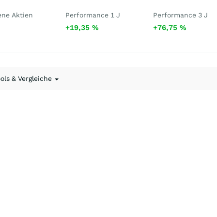
ene Aktien
Performance 1 J
Performance 3 J
+19,35
%
+76,75
%
ools & Vergleiche