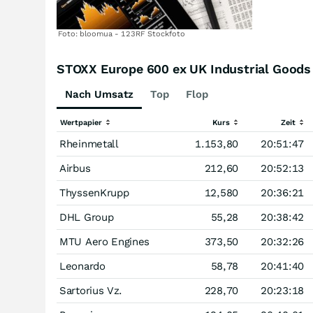
Foto: bloomua - 123RF Stockfoto
STOXX Europe 600 ex UK Industrial Goods 
Nach Umsatz
Top
Flop
Wertpapier
Kurs
Zeit
Rheinmetall
1.153,80
20:51:47
Airbus
212,60
20:52:13
ThyssenKrupp
12,580
20:36:21
DHL Group
55,28
20:38:42
MTU Aero Engines
373,50
20:32:26
Leonardo
58,78
20:41:40
Sartorius Vz.
228,70
20:23:18