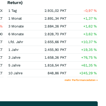
Return)
XX
1 Tag
2.931,02
PKT
-0,97
%
KT
1 Monat
2.891,34
PKT
+1,37
%
%
3 Monate
2.884,26
PKT
+1,62
%
00
6 Monate
2.828,70
PKT
+3,62
%
KT
Lfd. Jahr
2.655,66
PKT
+10,37
%
KT
1 Jahr
2.455,90
PKT
+19,35
%
KT
3 Jahre
1.658,26
PKT
+76,75
%
KT
5 Jahre
1.816,54
PKT
+61,35
%
KT
10 Jahre
848,86
PKT
+245,29
%
mehr Performancedaten »