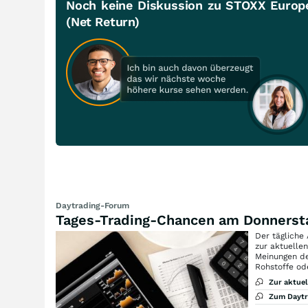
Noch keine Diskussion zu STOXX Europe
(Net Return)
Daytrading-Forum
Tages-Trading-Chancen am Donnerst
Der tägliche
zur aktuelle
Meinungen de
Rohstoffe od
Zur aktue
Zum Dayt