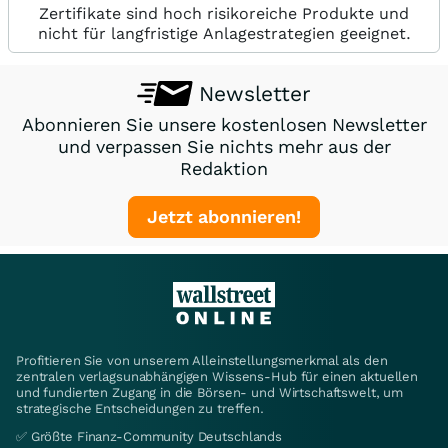
Zertifikate sind hoch risikoreiche Produkte und
nicht für langfristige Anlagestrategien geeignet.
Newsletter
Abonnieren Sie unsere kostenlosen Newsletter
und verpassen Sie nichts mehr aus der
Redaktion
Jetzt abonnieren!
Profitieren Sie von unserem Alleinstellungsmerkmal als den
zentralen verlagsunabhängigen Wissens-Hub für einen aktuellen
und fundierten Zugang in die Börsen- und Wirtschaftswelt, um
strategische Entscheidungen zu treffen.
✅ Größte Finanz-Community Deutschlands