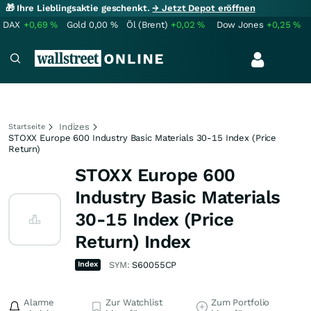
🎁 Ihre Lieblingsaktie geschenkt.
→ Jetzt Depot eröffnen
DAX
+0,69
%
Gold
0,00
%
Öl (Brent)
+0,02
%
Dow Jones
+0,25
%
Indizes
Startseite
STOXX Europe 600 Industry Basic Materials 30-15 Index (Price
Return)
STOXX Europe 600
Industry Basic Materials
30-15 Index (Price
Return) Index
Index
SYM:
S60055CP
Alarme
Zur Watchlist
Zum Portfolio