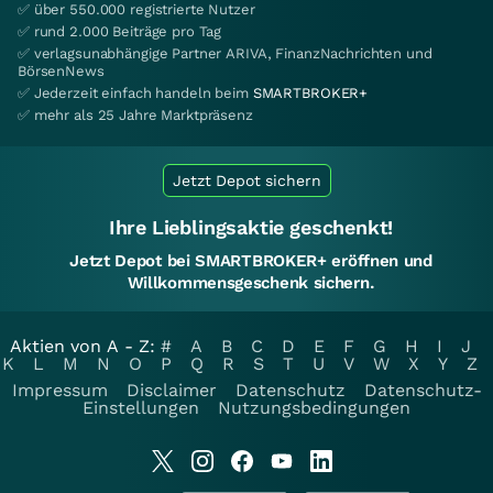
✅ über 550.000 registrierte Nutzer
✅ rund 2.000 Beiträge pro Tag
✅ verlagsunabhängige Partner ARIVA, FinanzNachrichten und
BörsenNews
✅ Jederzeit einfach handeln beim
SMARTBROKER+
✅ mehr als 25 Jahre Marktpräsenz
Jetzt Depot sichern
Ihre Lieblingsaktie geschenkt!
Jetzt Depot bei SMARTBROKER+ eröffnen und
Willkommensgeschenk sichern.
Aktien von A - Z:
#
A
B
C
D
E
F
G
H
I
J
K
L
M
N
O
P
Q
R
S
T
U
V
W
X
Y
Z
Impressum
Disclaimer
Datenschutz
Datenschutz-
Einstellungen
Nutzungsbedingungen