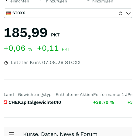
einrichten
hinzufügen
hinzufügen
STOXX
185,99
PKT
+0,06
+0,11
%
PKT
Letzter Kurs
07.08.26
STOXX
Land
Gewichtungstyp
Enthaltene Aktien
Performance 1 J
Per
CHE
Kapitalgewichtet
40
+39,70
%
+28
Kurse, Daten, News & Forum