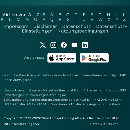
Aktien von A - Z:
#
A
B
C
D
E
F
G
H
I
J
K
L
M
N
O
P
Q
R
S
T
U
V
W
X
Y
Z
Impressum
Disclaimer
Datenschutz
Datenschutz-
Einstellungen
Nutzungsbedingungen
Unsere Apps:
Wenn Sie Kursdaten, Widgets oder andere Finanzinformationen benötigen, hilft
Ihnen
ARIVA
gerne.
Unsere User schätzen wallstreet-online.de: 4.8 von 5 Sternen ermittelt aus 285
Bewertungen bei www.kagels-trading.de
Zeitverzögerung der Kursdaten: Deutsche Börsen +15 Min. NASDAQ +15 Min.
NYSE +20 Min. AMEX +20 Min. Dow Jones +15 Min. Alle Angaben ohne Gewähr.
Copyright © 1998-2026 Smartbroker Holding AG - Alle Rechte vorbehalten.
Mit Unterstützung von:
Daten & Kurse von: