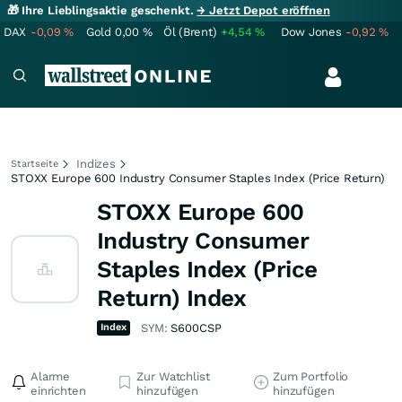
🎁 Ihre Lieblingsaktie geschenkt.
→ Jetzt Depot eröffnen
DAX
-0,09
%
Gold
0,00
%
Öl (Brent)
+4,54
%
Dow Jones
-0,92
%
Indizes
Startseite
STOXX Europe 600 Industry Consumer Staples Index (Price Return)
STOXX Europe 600
Industry Consumer
Staples Index (Price
Return) Index
Index
SYM:
S600CSP
Alarme
Zur Watchlist
Zum Portfolio
einrichten
hinzufügen
hinzufügen