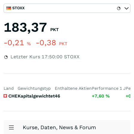
STOXX
183,37
PKT
-0,21
-0,38
%
PKT
Letzter Kurs
17:50:00
STOXX
Land
Gewichtungstyp
Enthaltene Aktien
Performance 1 J
Per
CHE
Kapitalgewichtet
46
+7,60
%
+0,
Kurse, Daten, News & Forum