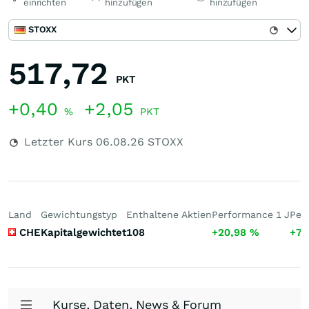
einrichten
hinzufügen
hinzufügen
STOXX
517,72
PKT
+0,40
+2,05
%
PKT
Letzter Kurs
06.08.26
STOXX
Land
Gewichtungstyp
Enthaltene Aktien
Performance 1 J
Per
CHE
Kapitalgewichtet
108
+20,98
%
+74
Kurse, Daten, News & Forum