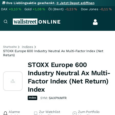
🎁 Ihre Lieblingsaktie geschenkt.
→ Jetzt Depot eröffnen
DAX
+0,10
%
Gold
+1,08
%
Öl (Brent)
-0,23
%
Dow Jones
-0,11
%
Indizes
Startseite
STOXX Europe 600 Industry Neutral Ax Multi-Factor Index (Net
Return)
STOXX Europe 600
Industry Neutral Ax Multi-
Factor Index (Net Return)
Index
Index
SYM:
SAXPNMFR
Alarme
Zur Watchlist
Zum Portfolio