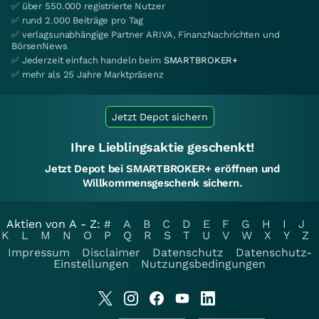
✅ über 550.000 registrierte Nutzer
✅ rund 2.000 Beiträge pro Tag
✅ verlagsunabhängige Partner ARIVA, FinanzNachrichten und
BörsenNews
✅ Jederzeit einfach handeln beim
SMARTBROKER+
✅ mehr als 25 Jahre Marktpräsenz
Jetzt Depot sichern
Ihre Lieblingsaktie geschenkt!
Jetzt Depot bei SMARTBROKER+ eröffnen und
Willkommensgeschenk sichern.
Aktien von A - Z:
#
A
B
C
D
E
F
G
H
I
J
K
L
M
N
O
P
Q
R
S
T
U
V
W
X
Y
Z
Impressum
Disclaimer
Datenschutz
Datenschutz-
Einstellungen
Nutzungsbedingungen