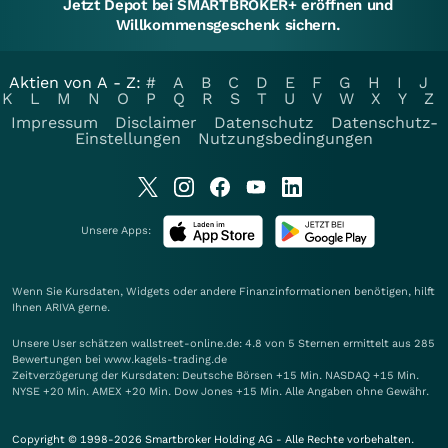
Jetzt Depot bei SMARTBROKER+ eröffnen und
Willkommensgeschenk sichern.
Aktien von A - Z:
#
A
B
C
D
E
F
G
H
I
J
K
L
M
N
O
P
Q
R
S
T
U
V
W
X
Y
Z
Impressum
Disclaimer
Datenschutz
Datenschutz-
Einstellungen
Nutzungsbedingungen
Unsere Apps:
Wenn Sie Kursdaten, Widgets oder andere Finanzinformationen benötigen, hilft
Ihnen
ARIVA
gerne.
Unsere User schätzen wallstreet-online.de: 4.8 von 5 Sternen ermittelt aus 285
Bewertungen bei www.kagels-trading.de
Zeitverzögerung der Kursdaten: Deutsche Börsen +15 Min. NASDAQ +15 Min.
NYSE +20 Min. AMEX +20 Min. Dow Jones +15 Min. Alle Angaben ohne Gewähr.
Copyright © 1998-2026 Smartbroker Holding AG - Alle Rechte vorbehalten.