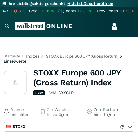
🎁 Ihre Lieblingsaktie geschenkt.
→ Jetzt Depot eröffnen
DAX
-0,08
%
Gold
+1,06
%
Öl (Brent)
+6,37
%
Dow Jones
-0,28
%
Indizes
STOXX Europe 600 JPY (Gross Return)
Startseite
Einzelwerte
STOXX Europe 600 JPY
(Gross Return) Index
Index
SYM:
SXXGLP
Alarme
Zur Watchlist
Zum Portfolio
einrichten
hinzufügen
hinzufügen
STOXX