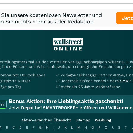
 Sie unsere kostenlosen Newsletter und
Jetz
n Sie nichts mehr aus der Redaktion
instellungsmerkmal als den zentralen verlagsunabhängigen Wissens-Hub 
 in die Börsen- und Wirtschaftswelt, um strategische Entscheidungen zu
Community Deutschlands
✅ verlagsunabhängige Partner ARIVA, Fi
gistrierte Nutzer
✅ Jederzeit einfach handeln beim
SMART
räge pro Tag
✅ mehr als 25 Jahre Marktpräsenz
Bonus Aktion:
Ihre Lieblingsaktie geschenkt!
rn
Jetzt Depot bei SMARTBROKER+ eröffnen und Willkommen
Aktien-Branchen Übersicht
Sitemap
Werbung
A
B
C
D
E
F
G
H
I
J
K
L
M
N
O
P
Q
R
S
T