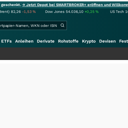
ie geschenkt.
→ Jetzt Depot bei SMARTBROKER+ eröffnen und Willkom
Brent)
82,26
-1,53
%
Dow Jones
54.036,10
+0,25
%
US Tech 1
ETFs
Anleihen
Derivate
Rohstoffe
Krypto
Devisen
Fest