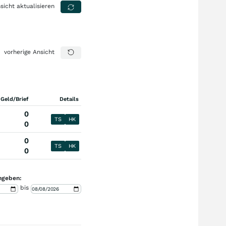
sicht aktualisieren
vorherige Ansicht
 Geld/Brief
Details
0
TS
HK
0
0
TS
HK
0
ngeben:
bis