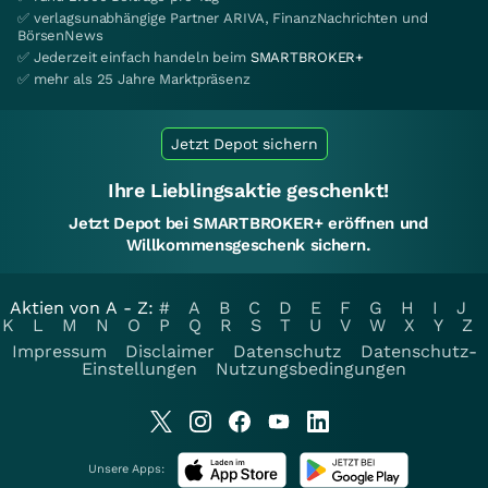
✅ verlagsunabhängige Partner ARIVA, FinanzNachrichten und
BörsenNews
✅ Jederzeit einfach handeln beim
SMARTBROKER+
✅ mehr als 25 Jahre Marktpräsenz
Jetzt Depot sichern
Ihre Lieblingsaktie geschenkt!
Jetzt Depot bei SMARTBROKER+ eröffnen und
Willkommensgeschenk sichern.
Aktien von A - Z:
#
A
B
C
D
E
F
G
H
I
J
K
L
M
N
O
P
Q
R
S
T
U
V
W
X
Y
Z
Impressum
Disclaimer
Datenschutz
Datenschutz-
Einstellungen
Nutzungsbedingungen
Unsere Apps: