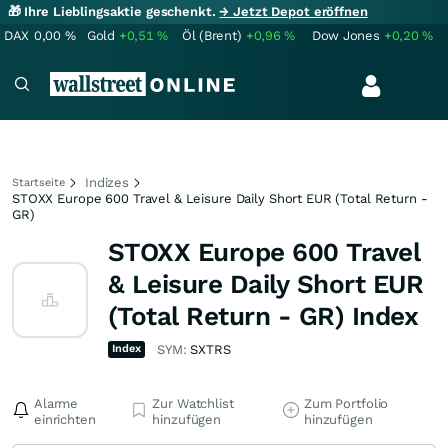
🎁 Ihre Lieblingsaktie geschenkt.
→ Jetzt Depot eröffnen
DAX
0,00
%
Gold
+0,51
%
Öl (Brent)
+0,96
%
Dow Jones
+0,20
%
Indizes
Startseite
STOXX Europe 600 Travel & Leisure Daily Short EUR (Total Return -
GR)
STOXX Europe 600 Travel
& Leisure Daily Short EUR
(Total Return - GR) Index
Index
SYM:
SXTRS
Alarme
Zur Watchlist
Zum Portfolio
einrichten
hinzufügen
hinzufügen