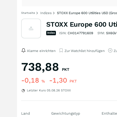
Indizes
STOXX Europe 600 Utilities USD (Gro
Startseite
STOXX Europe 600 Util
Index
ISIN:
CH0147791609
SYM:
SX6GV
Alarme einrichten
Zur Watchlist hinzufügen
Zu
738,88
PKT
-0,18
-1,30
%
PKT
Letzter Kurs
05.08.26
STOXX
Land
Gewichtungstyp
Enthalte