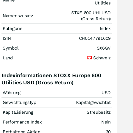
Name
Utilities
STXE 600 Util USD
Namenszusatz
(Gross Return)
Kategorie
Index
ISIN
CH0147791609
Symbol
SX6GV
Land
Schweiz
Indexinformationen STOXX Europe 600
Utilities USD (Gross Return)
Währung
USD
Gewichtungstyp
Kapitalgewichtet
Kapitalisierung
Streubesitz
Performance Index
Nein
Enthaltene Aktien
30