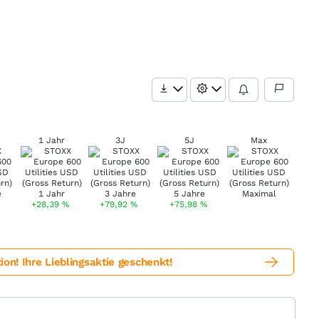
1 Jahr
3J
5J
Max
+28,39
%
+79,92
%
+75,98
%
! Ihre Lieblingsaktie geschenkt!