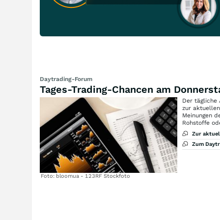
Daytrading-Forum
Tages-Trading-Chancen am Donnerst
Der tägliche
zur aktuelle
Meinungen de
Rohstoffe od
Zur aktue
Zum Dayt
Foto: bloomua - 123RF Stockfoto