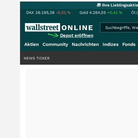
🎁 Ihre Lieblingsakt
DAX
26.195,38
-0,01
%
Gold
4.264,55
+0,41
%
Öl 
Depot eröffnen
Aktien
Community
Nachrichten
Indizes
Fonds
NEWS TICKER