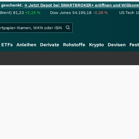
ie geschenkt.
→ Jetzt Depot bei SMARTBROKER+ eröffnen und Willkom
(Brent)
81,23
+2,25
%
Dow Jones
54.195,18
-0,38
%
US Tech 1
ETFs
Anleihen
Derivate
Rohstoffe
Krypto
Devisen
Fest
+++
S