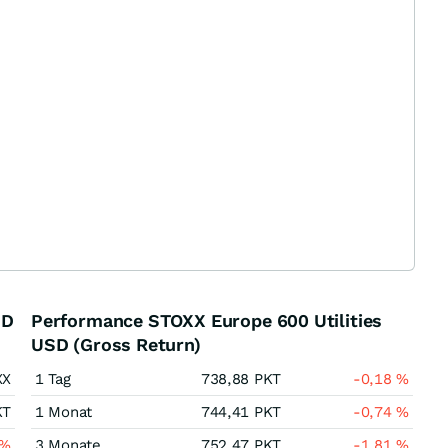
SD
Performance STOXX Europe 600 Utilities
USD (Gross Return)
XX
1 Tag
738,88
PKT
-0,18
%
KT
1 Monat
744,41
PKT
-0,74
%
%
3 Monate
752,47
PKT
-1,81
%