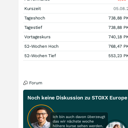
Kurszeit
05.08.
Tageshoch
738,88
P
Tagestief
738,88
P
Vortageskurs
740,18
P
52-Wochen Hoch
768,47
P
52-Wochen Tief
553,23
P
Forum
Noch keine Diskussion zu STOXX Europe 