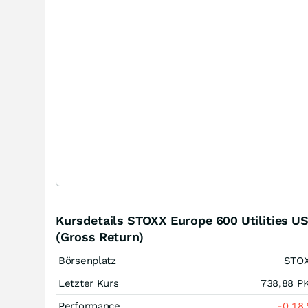
Kursdetails STOXX Europe 600 Utilities U
(Gross Return)
Börsenplatz
STO
Letzter Kurs
738,88
P
Performance
-0,18