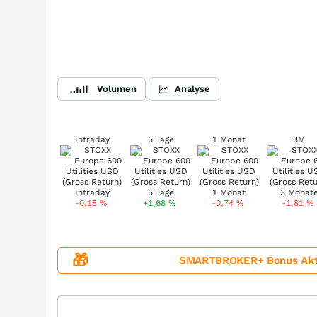
Volumen
Analyse
Intraday
5 Tage
1 Monat
3M
-0,18
%
+1,68
%
-0,74
%
-1,81
%
🎁
SMARTBROKER+ Bonus Aktion