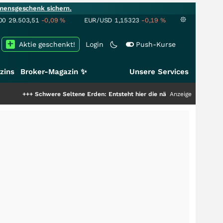
mensgeschenk sichern.
00
29.503,51
-0,09
%
EUR/USD
1,15323
-0,19
%
Aktie geschenkt!
Login
Push-Kurse
zins
Broker-Magazin ✨
Unsere Services
chwere Seltene Erden: Entsteht hier die nächste Milliardenstory?
Anzeige
+++