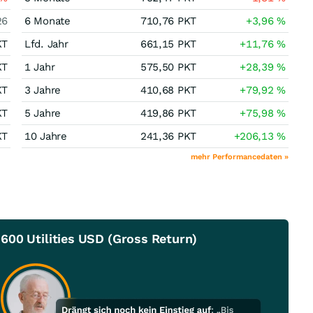
26
6 Monate
710,76
PKT
+3,96
%
KT
Lfd. Jahr
661,15
PKT
+11,76
%
KT
1 Jahr
575,50
PKT
+28,39
%
KT
3 Jahre
410,68
PKT
+79,92
%
KT
5 Jahre
419,86
PKT
+75,98
%
KT
10 Jahre
241,36
PKT
+206,13
%
mehr Performancedaten »
600 Utilities USD (Gross Return)