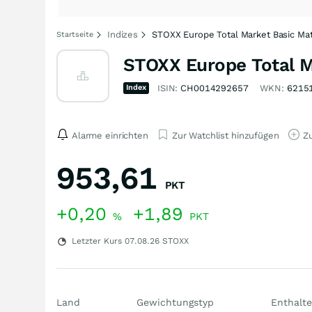
Indizes
STOXX Europe Total Market Basic Mate
Startseite
STOXX Europe Total Ma
Index
ISIN:
CH0014292657
WKN:
6215
Alarme einrichten
Zur Watchlist hinzufügen
Zu
953,61
PKT
+0,20
+1,89
%
PKT
Letzter Kurs
07.08.26
STOXX
Land
Gewichtungstyp
Enthalte