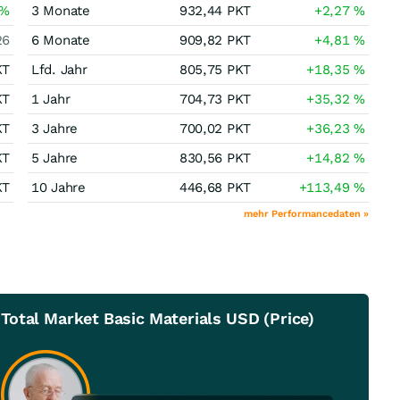
%
3 Monate
932,44
PKT
+2,27
%
26
6 Monate
909,82
PKT
+4,81
%
KT
Lfd. Jahr
805,75
PKT
+18,35
%
KT
1 Jahr
704,73
PKT
+35,32
%
KT
3 Jahre
700,02
PKT
+36,23
%
KT
5 Jahre
830,56
PKT
+14,82
%
KT
10 Jahre
446,68
PKT
+113,49
%
mehr Performancedaten »
otal Market Basic Materials USD (Price)