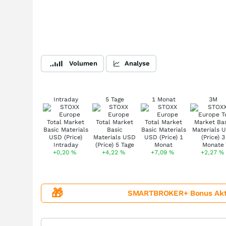
Volumen
Analyse
Intraday
5 Tage
1 Monat
3M
+0,20
%
+4,22
%
+7,09
%
+2,27
%
🎁
SMARTBROKER+ Bonus Aktion