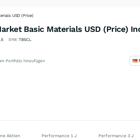
rials USD (Price)
rket Basic Materials USD (Price) In
15
SYM:
TBSCL
m Portfolio hinzufügen
ne Aktien
Performance 1 J
Performance 3 J