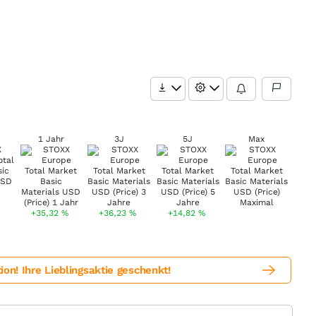
1 Jahr
3J
5J
Max
+35,32
%
+36,23
%
+14,82
%
! Ihre Lieblingsaktie geschenkt!