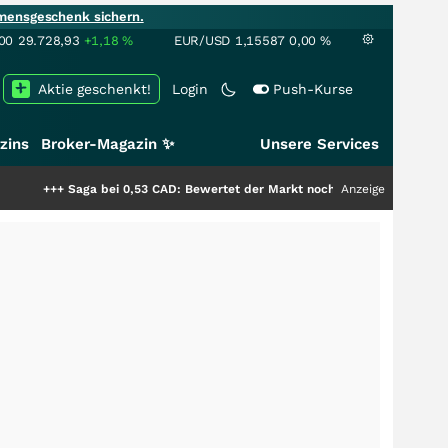
mensgeschenk sichern.
00
29.728,93
+1,18
%
EUR/USD
1,15587
0,00
%
Aktie geschenkt!
Login
Push-Kurse
zins
Broker-Magazin ✨
Unsere Services
aga bei 0,53 CAD: Bewertet der Markt noch immer nur die Hälfte der Story
Anzeige