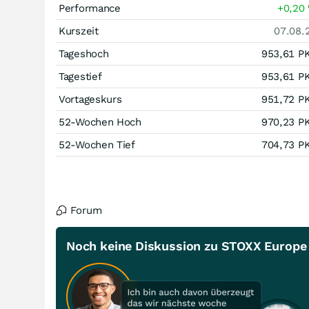
Performance
+0,20
Kurszeit
07.08.
Tageshoch
953,61
P
Tagestief
953,61
P
Vortageskurs
951,72
P
52-Wochen Hoch
970,23
P
52-Wochen Tief
704,73
P
Forum
Noch keine Diskussion zu STOXX Europe T