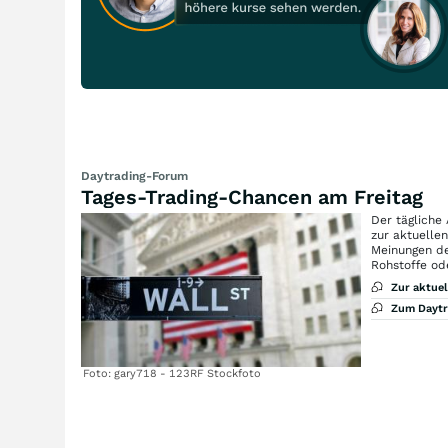
Daytrading-Forum
Tages-Trading-Chancen am Freitag
Der tägliche
zur aktuelle
Meinungen de
Rohstoffe od
Zur aktue
Zum Dayt
Foto: gary718 - 123RF Stockfoto