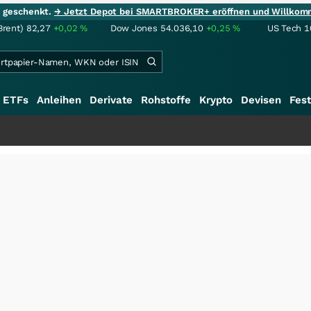
ie geschenkt.
→ Jetzt Depot bei SMARTBROKER+ eröffnen und Willkom
Brent)
82,27
+0,02
%
Dow Jones
54.036,10
+0,25
%
US Tech 1
ETFs
Anleihen
Derivate
Rohstoffe
Krypto
Devisen
Fest
+++
S