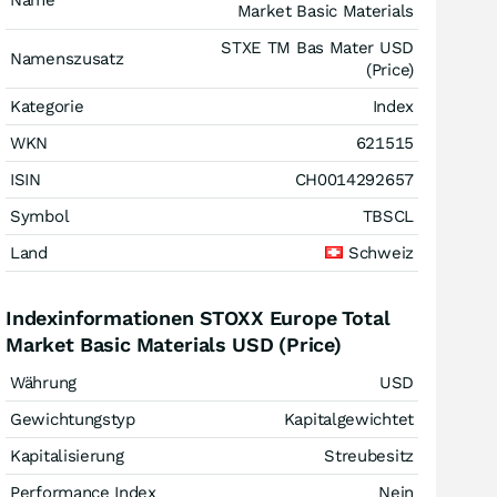
Name
Market Basic Materials
STXE TM Bas Mater USD
Namenszusatz
(Price)
Kategorie
Index
WKN
621515
ISIN
CH0014292657
Symbol
TBSCL
Land
Schweiz
Indexinformationen STOXX Europe Total
Market Basic Materials USD (Price)
Währung
USD
Gewichtungstyp
Kapitalgewichtet
Kapitalisierung
Streubesitz
Performance Index
Nein