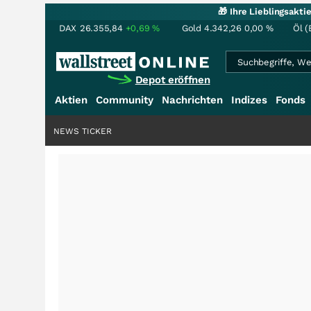
🎁 Ihre Lieblingsakt
DAX
26.355,84
+0,69
%
Gold
4.342,26
0,00
%
Öl (
Depot eröffnen
Aktien
Community
Nachrichten
Indizes
Fonds
NEWS TICKER