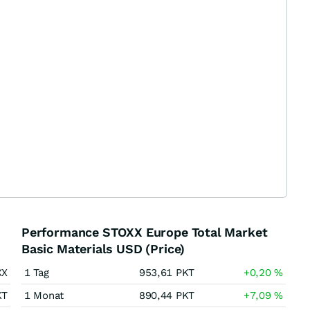
Performance STOXX Europe Total Market
Basic Materials USD (Price)
XX
1 Tag
953,61
PKT
+0,20
%
KT
1 Monat
890,44
PKT
+7,09
%