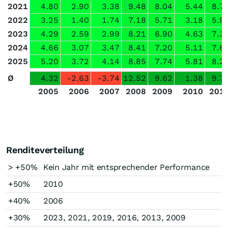
2021
4.80
2.90
3.38
9.48
8.04
5.44
8.7
2022
3.25
1.40
1.74
7.18
5.71
3.18
5.9
2023
4.29
2.59
2.99
8.21
6.90
4.63
7.3
2024
4.66
3.07
3.47
8.41
7.20
5.11
7.6
2025
5.20
3.72
4.14
8.85
7.74
5.81
8.2
Ø
4.32
-2.63
-3.74
12.52
9.62
1.38
9.7
2005
2006
2007
2008
2009
2010
201
Renditeverteilung
> +50%
Kein Jahr mit entsprechender Performance
+50%
2010
+40%
2006
+30%
2023, 2021, 2019, 2016, 2013, 2009