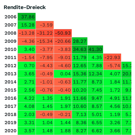
Rendite-Dreieck
2006
37.86
2007
15.28
-3.59
2008
-13.28
-31.22
-50.93
2009
-4.36
-15.34
-20.66
28.27
2010
3.40
-3.77
-3.83
34.63
41.30
2011
-1.54
-7.95
-9.01
11.79
4.35
-22.93
2012
0.70
-4.43
-4.60
12.65
7.88
-5.74
15.2
2013
3.65
-0.49
0.04
15.36
12.34
4.07
20.9
2014
2.71
-1.01
-0.63
11.77
8.73
1.84
11.7
2015
2.56
-0.76
-0.40
10.20
7.45
1.72
9.0
2016
4.22
1.35
1.91
11.66
9.47
4.91
11.5
2017
4.08
1.45
1.97
10.60
8.57
4.56
10.0
2018
2.03
-0.49
-0.21
7.13
5.01
1.19
5.2
2019
3.31
1.04
1.44
8.36
6.55
3.26
7.1
2020
3.57
1.48
1.88
8.27
6.62
3.66
7.1