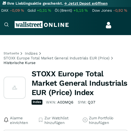
🎁 Ihre Lieblingsaktie geschenkt.
→ Jetzt Depot eröffnen
DAX
-0,09
%
Gold
+0,31
%
Öl (Brent)
+5,15
%
Dow Jones
-0,92
%
Indizes
Startseite
STOXX Europe Total Market General Industrials EUR (Price)
Historische Kurse
STOXX Europe Total
Market General Industrials
EUR (Price) Index
Index
WKN:
A0DMQ6
SYM:
Q37
Alarme
Zur Watchlist
Zum Portfolio
einrichten
hinzufügen
hinzufügen