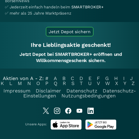
BörsenNews
✅ Jederzeit einfach handeln beim
SMARTBROKER+
✅ mehr als 25 Jahre Marktpräsenz
Jetzt Depot sichern
Ihre Lieblingsaktie geschenkt!
Jetzt Depot bei SMARTBROKER+ eröffnen und
Willkommensgeschenk sichern.
Aktien von A - Z:
#
A
B
C
D
E
F
G
H
I
J
K
L
M
N
O
P
Q
R
S
T
U
V
W
X
Y
Z
Impressum
Disclaimer
Datenschutz
Datenschutz-
Einstellungen
Nutzungsbedingungen
Unsere Apps: