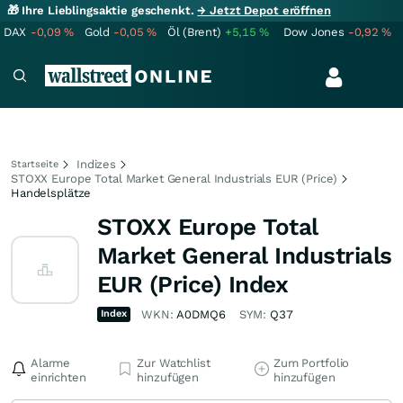
🎁 Ihre Lieblingsaktie geschenkt.
→ Jetzt Depot eröffnen
DAX
-0,09
%
Gold
-0,05
%
Öl (Brent)
+5,15
%
Dow Jones
-0,92
%
Indizes
Startseite
STOXX Europe Total Market General Industrials EUR (Price)
Handelsplätze
STOXX Europe Total
Market General Industrials
EUR (Price) Index
Index
WKN:
A0DMQ6
SYM:
Q37
Alarme
Zur Watchlist
Zum Portfolio
einrichten
hinzufügen
hinzufügen