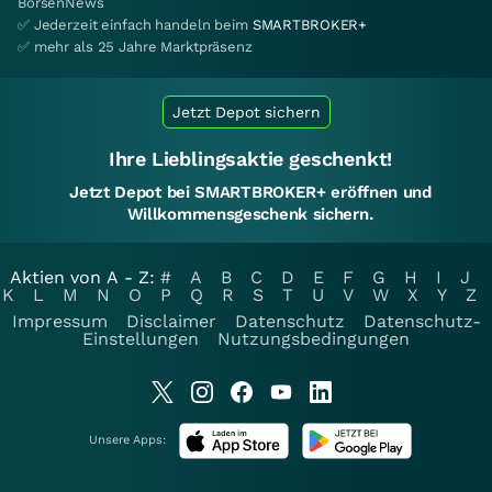
BörsenNews
✅ Jederzeit einfach handeln beim
SMARTBROKER+
✅ mehr als 25 Jahre Marktpräsenz
Jetzt Depot sichern
Ihre Lieblingsaktie geschenkt!
Jetzt Depot bei SMARTBROKER+ eröffnen und
Willkommensgeschenk sichern.
Aktien von A - Z:
#
A
B
C
D
E
F
G
H
I
J
K
L
M
N
O
P
Q
R
S
T
U
V
W
X
Y
Z
Impressum
Disclaimer
Datenschutz
Datenschutz-
Einstellungen
Nutzungsbedingungen
Unsere Apps: