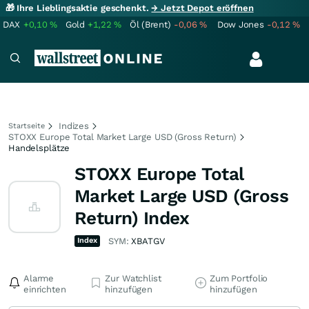
🎁 Ihre Lieblingsaktie geschenkt.
→ Jetzt Depot eröffnen
DAX
+0,10
%
Gold
+1,22
%
Öl (Brent)
-0,06
%
Dow Jones
-0,12
%
Indizes
Startseite
STOXX Europe Total Market Large USD (Gross Return)
Handelsplätze
STOXX Europe Total
Market Large USD (Gross
Return) Index
Index
SYM:
XBATGV
Alarme
Zur Watchlist
Zum Portfolio
einrichten
hinzufügen
hinzufügen