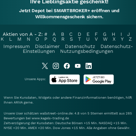
Ihre Lieblingsaktie geschenkt!
Jetzt Depot bei SMARTBROKER+ eröffnen und
Willkommensgeschenk sichern.
Aktien von A - Z:
#
A
B
C
D
E
F
G
H
I
J
K
L
M
N
O
P
Q
R
S
T
U
V
W
X
Y
Z
Impressum
Disclaimer
Datenschutz
Datenschutz-
Einstellungen
Nutzungsbedingungen
Unsere Apps:
Wenn Sie Kursdaten, Widgets oder andere Finanzinformationen benötigen, hilft
Ihnen
ARIVA
gerne.
Unsere User schätzen wallstreet-online.de: 4.8 von 5 Sternen ermittelt aus 285
Bewertungen bei www.kagels-trading.de
Zeitverzögerung der Kursdaten: Deutsche Börsen +15 Min. NASDAQ +15 Min.
NYSE +20 Min. AMEX +20 Min. Dow Jones +15 Min. Alle Angaben ohne Gewähr.