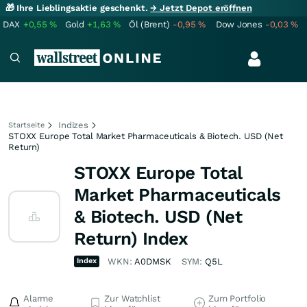
🎁 Ihre Lieblingsaktie geschenkt.
→ Jetzt Depot eröffnen
DAX
+0,55
%
Gold
+1,63
%
Öl (Brent)
-0,95
%
Dow Jones
-0,03
%
Indizes
Startseite
STOXX Europe Total Market Pharmaceuticals & Biotech. USD (Net
Return)
STOXX Europe Total
Market Pharmaceuticals
& Biotech. USD (Net
Return) Index
Index
WKN:
A0DMSK
SYM:
Q5L
Alarme
Zur Watchlist
Zum Portfolio