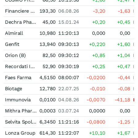
Financiere de Tubize Nouvelle
193,30
06.08.26
-3,20
-1,63
Dechra Pharmaceuticals
45,00
15.01.24
+0,20
+0,45
Almirall
10,980
11:20:13
0,000
0,00
Genfit
13,940
09:30:13
+0,220
+1,60
Orion (B)
82,50
09:30:12
+0,85
+1,04
Recordati Industria Chimica e Farmaceutica
52,90
09:30:19
+0,25
+0,47
Faes Farma
4,5150
08:00:07
-0,0200
-0,44
Biotage
12,780
22.07.25
-0,010
-0,08
Immunovia
0,0100
04.08.26
-0,0070
-41,18
Mithra Pharmaceuticals
0,0003
03.07.24
0,0000
0,00
Selvita Spolka Akcyjna
6,3450
11:21:16
-0,0800
-1,25
Lonza Group
614,30
11:22:07
+10,10
+1,67