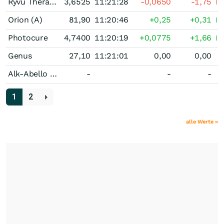
Ryvu Therapeutics Spolka Akcyjna
3,6525
11:21:28
-0,0650
-1,75
Orion (A)
81,90
11:20:46
+0,25
+0,31
Photocure
4,7400
11:20:19
+0,0775
+1,66
Genus
27,10
11:21:01
0,00
0,00
Alk-Abello (B)
-
-
-
1
2
alle Werte »