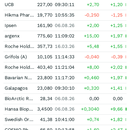
UCB
227,00
09:30:11
+2,70
+1,20
Hikma Pharmaceuticals
19,770
10:55:35
-0,250
-1,25
Ipsen
161,90
06.08.26
+2,00
+1,25
argenx
775,60
11:09:02
+15,00
+1,97
Roche Holding
357,73
16.03.26
+5,48
+1,55
Grifols (A)
10,105
11:14:33
-0,040
-0,39
Roche Holding
403,40
11:21:04
+8,00
+2,02
Bavarian Nordic
23,800
11:17:20
+0,460
+1,97
Galapagos
23,080
09:30:10
+0,320
+1,41
BioArctic Registered (B)
28,34
06.08.26
0,00
0,00
Hansa Biopharma
3,4500
06.08.26
+0,3040
+9,66
Swedish Orphan Biovitrum
41,38
10:41:00
+0,74
+1,82
COSMO Pharmaceuticals
66,50
10:13:58
+1,60
+2,47