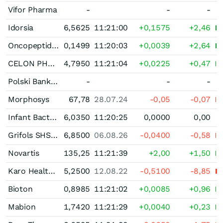
Vifor Pharma
-
-
-
Idorsia
6,5625
11:21:00
+0,1575
+2,46
Oncopeptides
0,1499
11:20:03
+0,0039
+2,64
CELON PHARMA
4,7950
11:21:04
+0,0225
+0,47
Polski Bank Komorek Macierzystych Spolka Akcyjna
-
-
-
Morphosys
67,78
28.07.24
-0,05
-0,07
Infant Bacterial Therapeutics Registered (B)
6,0350
11:20:25
0,0000
0,00
Grifols SHS(B)B
6,8500
06.08.26
-0,0400
-0,58
Novartis
135,25
11:21:39
+2,00
+1,50
Karo Healthcare
5,2500
12.08.22
-0,5100
-8,85
Bioton
0,8985
11:21:02
+0,0085
+0,96
Mabion
1,7420
11:21:29
+0,0040
+0,23