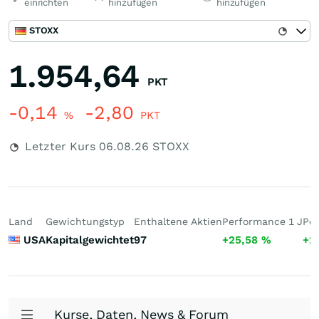
einrichten
hinzufügen
hinzufügen
STOXX
1.954,64
PKT
-0,14
-2,80
%
PKT
Letzter Kurs
06.08.26
STOXX
Land
Gewichtungstyp
Enthaltene Aktien
Performance 1 J
Per
USA
Kapitalgewichtet
97
+25,58
%
+2
Kurse, Daten, News & Forum