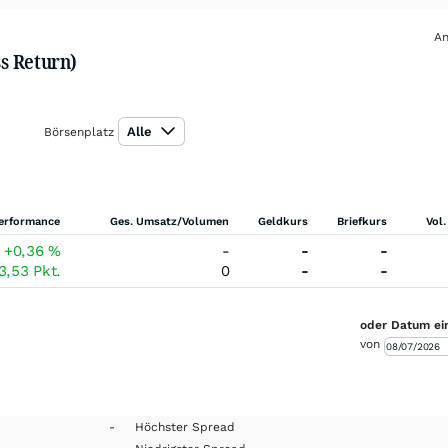
An
s Return)
Alle
Börsenplatz
erformance
Ges. Umsatz/Volumen
Geldkurs
Briefkurs
Vol.
+0,36
%
-
-
-
3,53
Pkt.
0
-
-
oder Datum ei
von
-
Höchster Spread