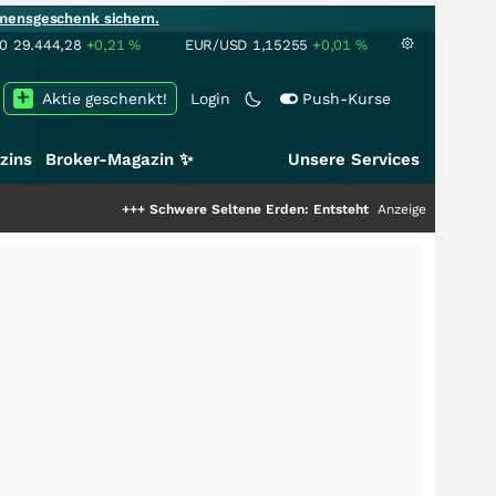
mensgeschenk sichern.
00
29.444,28
+0,21
%
EUR/USD
1,15255
+0,01
%
Aktie geschenkt!
Login
Push-Kurse
zins
Broker-Magazin ✨
Unsere Services
+++
Schwere Seltene Erden: Entsteht hier die nächste Milliar
Anzeige