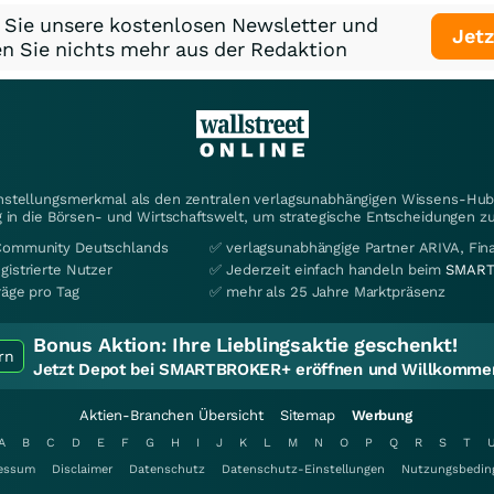
 Sie unsere kostenlosen Newsletter und
Jetz
n Sie nichts mehr aus der Redaktion
instellungsmerkmal als den zentralen verlagsunabhängigen Wissens-Hub 
 in die Börsen- und Wirtschaftswelt, um strategische Entscheidungen zu
Community Deutschlands
✅ verlagsunabhängige Partner ARIVA, Fi
gistrierte Nutzer
✅ Jederzeit einfach handeln beim
SMART
räge pro Tag
✅ mehr als 25 Jahre Marktpräsenz
Bonus Aktion:
Ihre Lieblingsaktie geschenkt!
rn
Jetzt Depot bei SMARTBROKER+ eröffnen und Willkommen
Aktien-Branchen Übersicht
Sitemap
Werbung
A
B
C
D
E
F
G
H
I
J
K
L
M
N
O
P
Q
R
S
T
essum
Disclaimer
Datenschutz
Datenschutz-Einstellungen
Nutzungsbedin