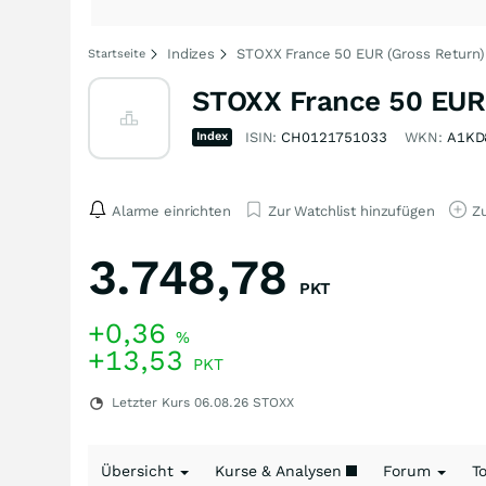
Indizes
STOXX France 50 EUR (Gross Return)
Startseite
STOXX France 50 EUR 
Index
ISIN:
CH0121751033
WKN:
A1KD
Alarme einrichten
Zur Watchlist hinzufügen
Zu
3.748,78
PKT
+0,36
%
+13,53
PKT
Letzter Kurs
06.08.26
STOXX
Übersicht
Kurse & Analysen
Forum
T