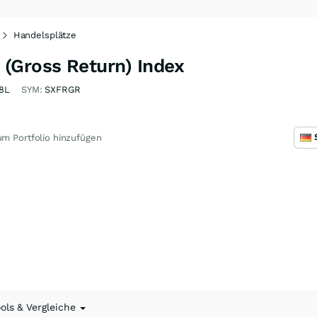
Handelsplätze
(Gross Return) Index
8L
SYM:
SXFRGR
m Portfolio hinzufügen
ools & Vergleiche