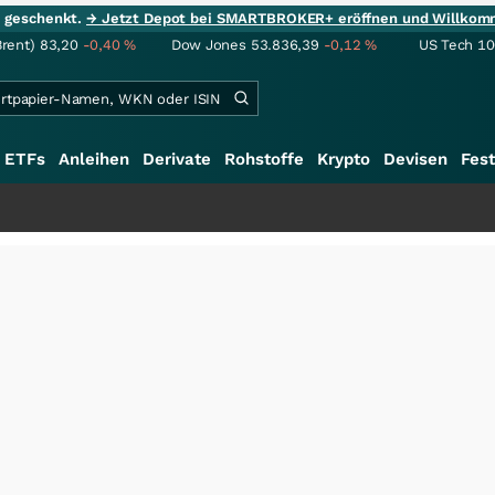
ie geschenkt.
→ Jetzt Depot bei SMARTBROKER+ eröffnen und Willkom
Brent)
83,20
-0,40
%
Dow Jones
53.836,39
-0,12
%
US Tech 1
ETFs
Anleihen
Derivate
Rohstoffe
Krypto
Devisen
Fest