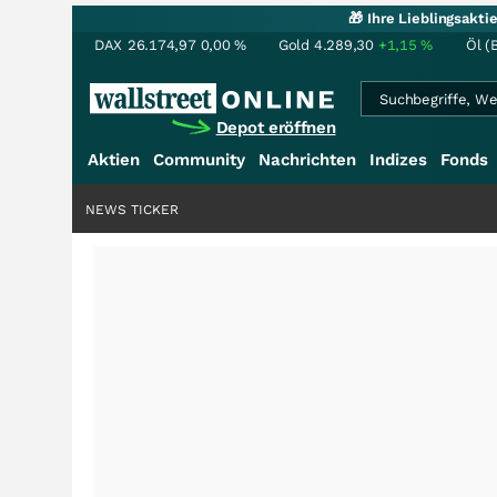
🎁 Ihre Lieblingsakt
DAX
26.174,97
0,00
%
Gold
4.289,30
+1,15
%
Öl (
Depot eröffnen
Aktien
Community
Nachrichten
Indizes
Fonds
NEWS TICKER