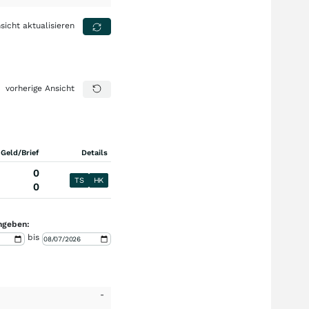
sicht aktualisieren
vorherige Ansicht
 Geld/Brief
Details
0
TS
HK
0
ngeben:
bis
-