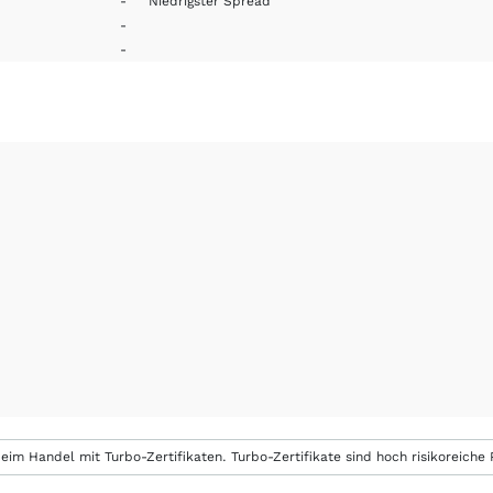
-
Niedrigster Spread
-
-
eim Handel mit Turbo-Zertifikaten. Turbo-Zertifikate sind hoch risikoreiche P