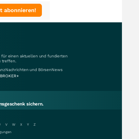
t abonnieren!
für einen aktuellen und fundierten
 treffen.
nanzNachrichten und BörsenNews
BROKER+
sgeschenk sichern.
U
V
W
X
Y
Z
gungen