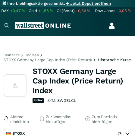
🎁 Ihre Lieblingsaktie geschenkt.
→ Jetzt Depot eröffnen
DAX
+0,47
%
Gold
+1,56
%
Öl (Brent)
-0,86
%
Dow Jones
-0,05
%
Indizes
Startseite
STOXX Germany Large Cap Index (Price Return)
Historische Kurse
STOXX Germany Large
Cap Index (Price Return)
Index
Index
SYM:
SWGELCL
Alarme
Zur Watchlist
Zum Portfolio
einrichten
hinzufügen
hinzufügen
STOXX