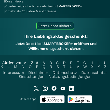
BörsenNews
✅ Jederzeit einfach handeln beim
SMARTBROKER+
✅ mehr als 25 Jahre Marktpräsenz
Jetzt Depot sichern
Ihre Lieblingsaktie geschenkt!
Jetzt Depot bei SMARTBROKER+ eröffnen und
Willkommensgeschenk sichern.
Aktien von A - Z:
#
A
B
C
D
E
F
G
H
I
J
K
L
M
N
O
P
Q
R
S
T
U
V
W
X
Y
Z
Impressum
Disclaimer
Datenschutz
Datenschutz-
Einstellungen
Nutzungsbedingungen
Unsere Apps: