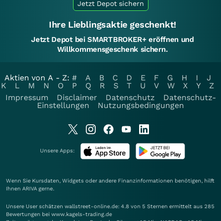
Jetzt Depot sichern
Ihre Lieblingsaktie geschenkt!
Jetzt Depot bei SMARTBROKER+ eröffnen und
Willkommensgeschenk sichern.
Aktien von A - Z:
#
A
B
C
D
E
F
G
H
I
J
K
L
M
N
O
P
Q
R
S
T
U
V
W
X
Y
Z
Impressum
Disclaimer
Datenschutz
Datenschutz-
Einstellungen
Nutzungsbedingungen
Unsere Apps:
Wenn Sie Kursdaten, Widgets oder andere Finanzinformationen benötigen, hilft
Ihnen
ARIVA
gerne.
Unsere User schätzen wallstreet-online.de: 4.8 von 5 Sternen ermittelt aus 285
Bewertungen bei www.kagels-trading.de