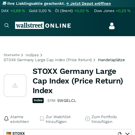
🎁 Ihre Lieblingsaktie geschenkt.
→ Jetzt Depot eröffnen
DAX
+0,69
%
Gold
0,00
%
Öl (Brent)
+0,02
%
Dow Jones
+0,25
%
Indizes
Startseite
STOXX Germany Large Cap Index (Price Return)
Handelsplätze
STOXX Germany Large
Cap Index (Price Return)
Index
Index
SYM:
SWGELCL
Alarme
Zur Watchlist
Zum Portfolio
einrichten
hinzufügen
hinzufügen
STOXX