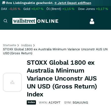
🎁 Ihre Lieblingsaktie geschenkt.
→ Jetzt Depot eröffnen
DAX
-0,05
%
Gold
+0,47
%
Öl (Brent)
+1,15
%
Dow Jones
+0,17
%
Indizes
Startseite
STOXX Global 1800 ex Australia Minimum Variance Unconstr AUS UN
USD (Gross Return)
STOXX Global 1800 ex
Australia Minimum
Variance Unconstr AUS
UN USD (Gross Return)
Index
Index
WKN:
A1YDYT
SYM:
SGAUUNG