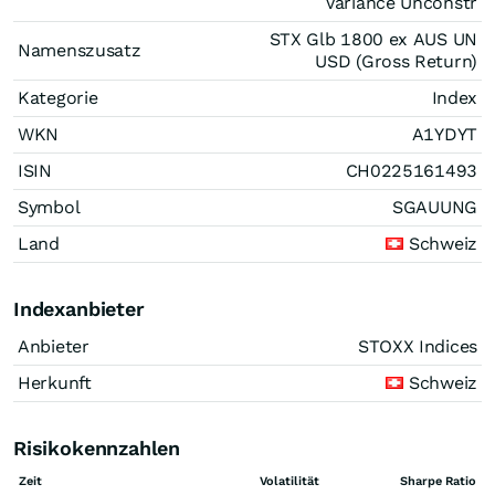
Variance Unconstr
STX Glb 1800 ex AUS UN
Namenszusatz
USD (Gross Return)
Kategorie
Index
WKN
A1YDYT
ISIN
CH0225161493
Symbol
SGAUUNG
Land
Schweiz
Indexanbieter
Anbieter
STOXX Indices
Herkunft
Schweiz
Risikokennzahlen
Zeit
Volatilität
Sharpe Ratio