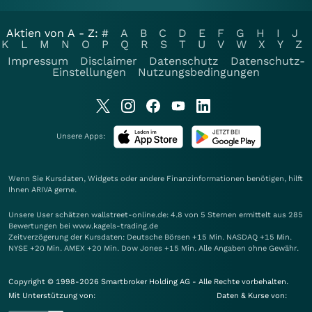
Aktien von A - Z:
#
A
B
C
D
E
F
G
H
I
J
K
L
M
N
O
P
Q
R
S
T
U
V
W
X
Y
Z
Impressum
Disclaimer
Datenschutz
Datenschutz-
Einstellungen
Nutzungsbedingungen
Unsere Apps:
Wenn Sie Kursdaten, Widgets oder andere Finanzinformationen benötigen, hilft
Ihnen
ARIVA
gerne.
Unsere User schätzen wallstreet-online.de: 4.8 von 5 Sternen ermittelt aus 285
Bewertungen bei www.kagels-trading.de
Zeitverzögerung der Kursdaten: Deutsche Börsen +15 Min. NASDAQ +15 Min.
NYSE +20 Min. AMEX +20 Min. Dow Jones +15 Min. Alle Angaben ohne Gewähr.
Copyright © 1998-2026 Smartbroker Holding AG - Alle Rechte vorbehalten.
Mit Unterstützung von:
Daten & Kurse von: