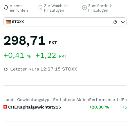
Alarme
Zur Watchlist
Zum Portfolio
einrichten
hinzufügen
hinzufügen
STOXX
298,71
PKT
+0,41
+1,22
%
PKT
Letzter Kurs
12:27:15
STOXX
Land
Gewichtungstyp
Enthaltene Aktien
Performance 1 J
Per
CHE
Kapitalgewichtet
215
+20,30
%
+52