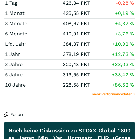
1 Tag
426,34
PKT
-0,28
%
1 Monat
425,55
PKT
+0,19
%
3 Monate
408,67
PKT
+4,32
%
6 Monate
410,91
PKT
+3,76
%
Lfd. Jahr
384,37
PKT
+10,92
%
1 Jahr
378,19
PKT
+12,73
%
3 Jahre
320,48
PKT
+33,03
%
5 Jahre
319,55
PKT
+33,42
%
10 Jahre
228,58
PKT
+86,52
%
mehr Performancedaten »
Forum
Noch keine Diskussion zu STOXX Global 1800
ex Japan Min. Var. Unconstr. EUR (Gross