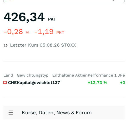
426,34
PKT
-0,28
-1,19
%
PKT
Letzter Kurs
05.08.26
STOXX
Land
Gewichtungstyp
Enthaltene Aktien
Performance 1 J
Per
CHE
Kapitalgewichtet
137
+12,73
%
+33
Kurse, Daten, News & Forum