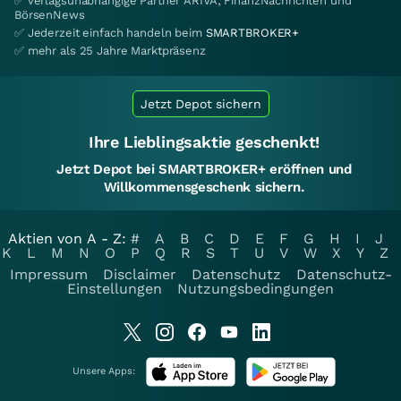
✅ verlagsunabhängige Partner ARIVA, FinanzNachrichten und
BörsenNews
✅ Jederzeit einfach handeln beim
SMARTBROKER+
✅ mehr als 25 Jahre Marktpräsenz
Jetzt Depot sichern
Ihre Lieblingsaktie geschenkt!
Jetzt Depot bei SMARTBROKER+ eröffnen und
Willkommensgeschenk sichern.
Aktien von A - Z:
#
A
B
C
D
E
F
G
H
I
J
K
L
M
N
O
P
Q
R
S
T
U
V
W
X
Y
Z
Impressum
Disclaimer
Datenschutz
Datenschutz-
Einstellungen
Nutzungsbedingungen
Unsere Apps: