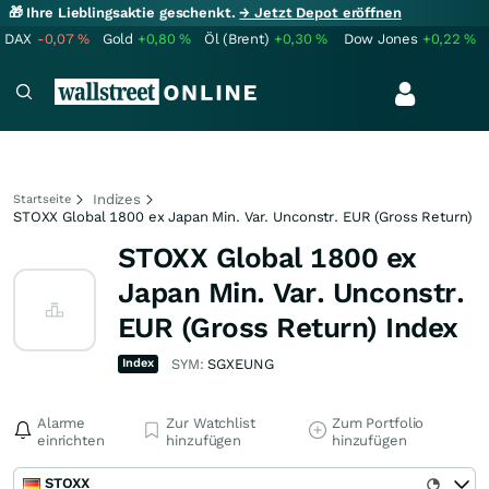
🎁 Ihre Lieblingsaktie geschenkt.
→ Jetzt Depot eröffnen
DAX
-0,07
%
Gold
+0,80
%
Öl (Brent)
+0,30
%
Dow Jones
+0,22
%
Indizes
Startseite
STOXX Global 1800 ex Japan Min. Var. Unconstr. EUR (Gross Return)
STOXX Global 1800 ex
Japan Min. Var. Unconstr.
EUR (Gross Return) Index
Index
SYM:
SGXEUNG
Alarme
Zur Watchlist
Zum Portfolio
einrichten
hinzufügen
hinzufügen
STOXX