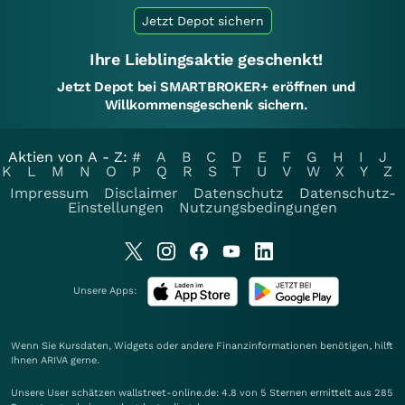
Jetzt Depot sichern
Ihre Lieblingsaktie geschenkt!
Jetzt Depot bei SMARTBROKER+ eröffnen und
Willkommensgeschenk sichern.
Aktien von A - Z:
#
A
B
C
D
E
F
G
H
I
J
K
L
M
N
O
P
Q
R
S
T
U
V
W
X
Y
Z
Impressum
Disclaimer
Datenschutz
Datenschutz-
Einstellungen
Nutzungsbedingungen
Unsere Apps:
Wenn Sie Kursdaten, Widgets oder andere Finanzinformationen benötigen, hilft
Ihnen
ARIVA
gerne.
Unsere User schätzen wallstreet-online.de: 4.8 von 5 Sternen ermittelt aus 285