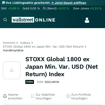
🎁 Ihre Lieblingsaktie geschenkt.
→ Jetzt Depot eröffnen
DAX
+0,69
%
Gold
0,00
%
Öl (Brent)
+0,02
%
Dow Jones
+0,25
%
Indizes
Startseite
STOXX Global 1800 ex Japan Min. Var. USD (Net Return)
Handelsplätze
STOXX Global 1800 ex
Japan Min. Var. USD (Net
Return) Index
Index
SYM:
SGXUMVN
Alarme
Zur Watchlist
Zum Portfolio
einrichten
hinzufügen
hinzufügen