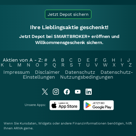
Jetzt Depot sichern
Ihre Lieblingsaktie geschenkt!
Jetzt Depot bei SMARTBROKER+ eröffnen und
Willkommensgeschenk sichern.
Aktien von A - Z:
#
A
B
C
D
E
F
G
H
I
J
K
L
M
N
O
P
Q
R
S
T
U
V
W
X
Y
Z
Impressum
Disclaimer
Datenschutz
Datenschutz-
Einstellungen
Nutzungsbedingungen
Unsere Apps:
Wenn Sie Kursdaten, Widgets oder andere Finanzinformationen benötigen, hilft
Ihnen
ARIVA
gerne.