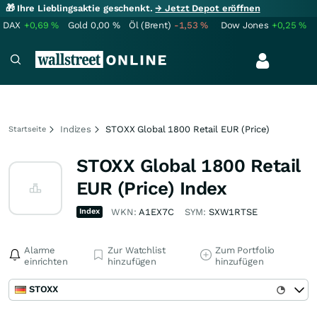
🎁 Ihre Lieblingsaktie geschenkt.
→ Jetzt Depot eröffnen
DAX
+0,69
%
Gold
0,00
%
Öl (Brent)
-1,53
%
Dow Jones
+0,25
%
Indizes
STOXX Global 1800 Retail EUR (Price)
Startseite
STOXX Global 1800 Retail
EUR (Price) Index
Index
WKN:
A1EX7C
SYM:
SXW1RTSE
Alarme
Zur Watchlist
Zum Portfolio
einrichten
hinzufügen
hinzufügen
STOXX