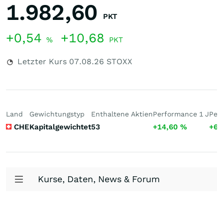
1.982,60
PKT
+0,54
+10,68
%
PKT
Letzter Kurs
07.08.26
STOXX
Land
Gewichtungstyp
Enthaltene Aktien
Performance 1 J
Per
CHE
Kapitalgewichtet
53
+14,60
%
+62
Kurse, Daten, News & Forum