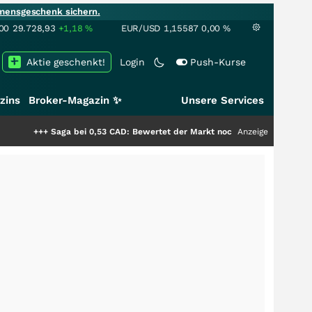
mensgeschenk sichern.
00
29.728,93
+1,18
%
EUR/USD
1,15587
0,00
%
Aktie geschenkt!
Login
Push-Kurse
zins
Broker-Magazin ✨
Unsere Services
aga bei 0,53 CAD: Bewertet der Markt noch immer nur die Hälfte der Stor
Anzeige