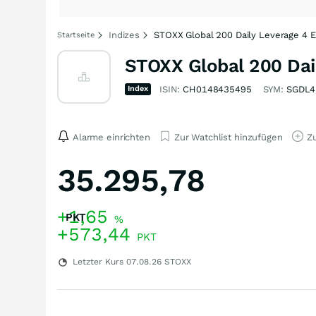
Indizes
STOXX Global 200 Daily Leverage 4 E
Startseite
STOXX Global 200 Dail
Index
ISIN:
CH0148435495
SYM:
SGDL4
Alarme einrichten
Zur Watchlist hinzufügen
Zu
35.295,78
+1,65
PKT
%
+573,44
PKT
Letzter Kurs
07.08.26
STOXX