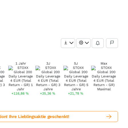
1 Jahr
3J
5J
Max
+116,86
%
+35,36
%
+21,78
%
! Ihre Lieblingsaktie geschenkt!