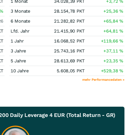
KT
1 Monat
34.028,39
PKT
+3,72
%
%
3 Monate
28.154,78
PKT
+25,36
%
26
6 Monate
21.282,82
PKT
+65,84
%
KT
Lfd. Jahr
21.415,90
PKT
+64,81
%
KT
1 Jahr
16.068,52
PKT
+119,66
%
KT
3 Jahre
25.743,16
PKT
+37,11
%
KT
5 Jahre
28.613,69
PKT
+23,35
%
KT
10 Jahre
5.608,05
PKT
+529,38
%
mehr Performancedaten »
00 Daily Leverage 4 EUR (Total Return - GR)