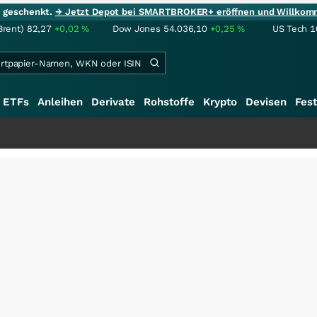
ie geschenkt.
→ Jetzt Depot bei SMARTBROKER+ eröffnen und Willkom
Brent)
82,27
+0,02
%
Dow Jones
54.036,10
+0,25
%
US Tech 1
ETFs
Anleihen
Derivate
Rohstoffe
Krypto
Devisen
Fest
+++
S