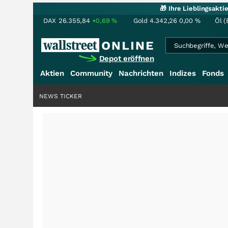
🎁 Ihre Lieblingsakt
DAX
26.355,84
+0,69
%
Gold
4.342,26
0,00
%
Öl (
Depot eröffnen
Aktien
Community
Nachrichten
Indizes
Fonds
NEWS TICKER