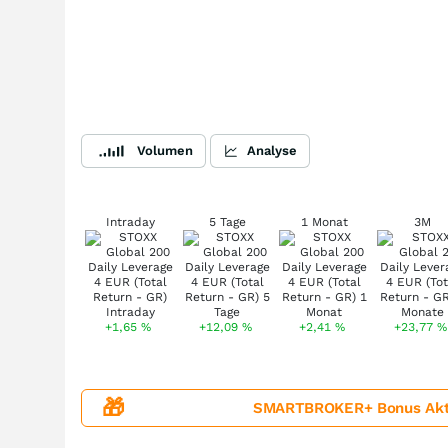
Volumen
Analyse
Intraday
5 Tage
1 Monat
3M
+1,65
%
+12,09
%
+2,41
%
+23,77
%
🎁
SMARTBROKER+ Bonus Aktion