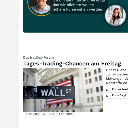
Daytrading-Forum
Tages-Trading-Chancen am Freitag
Der tägliche
zur aktuelle
Meinungen de
Rohstoffe od
Zur aktue
Zum Dayt
Foto: gary718 - 123RF Stockfoto