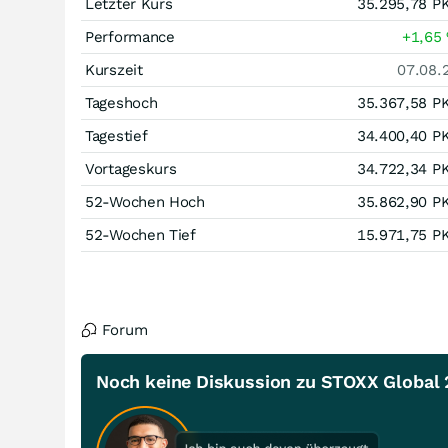
Letzter Kurs
35.295,78
P
Performance
+1,65
Kurszeit
07.08.
Tageshoch
35.367,58
P
Tagestief
34.400,40
P
Vortageskurs
34.722,34
P
52-Wochen Hoch
35.862,90
P
52-Wochen Tief
15.971,75
P
Forum
Noch keine Diskussion zu STOXX Global 2