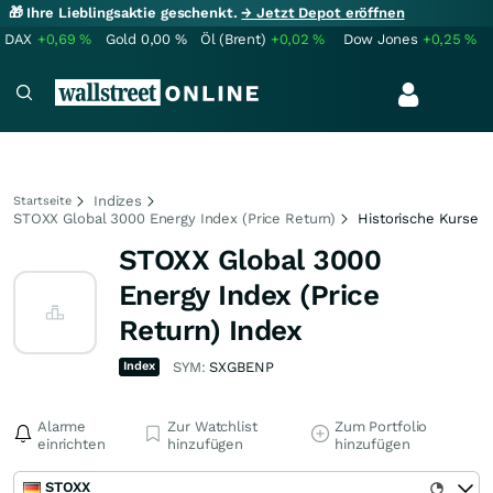
🎁 Ihre Lieblingsaktie geschenkt.
→ Jetzt Depot eröffnen
DAX
+0,69
%
Gold
0,00
%
Öl (Brent)
+0,02
%
Dow Jones
+0,25
%
Indizes
Startseite
STOXX Global 3000 Energy Index (Price Return)
Historische Kurse
STOXX Global 3000
Energy Index (Price
Return) Index
Index
SYM:
SXGBENP
Alarme
Zur Watchlist
Zum Portfolio
einrichten
hinzufügen
hinzufügen
STOXX