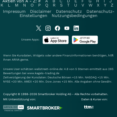
Aktien von A - Z:
#
A
B
C
D
E
F
G
H
I
J
K
L
M
N
O
P
Q
R
S
T
U
V
W
X
Y
Z
Impressum
Disclaimer
Datenschutz
Datenschutz-
Einstellungen
Nutzungsbedingungen
Unsere Apps:
Wenn Sie Kursdaten, Widgets oder andere Finanzinformationen benötigen, hilft
Ihnen
ARIVA
gerne.
Unsere User schätzen wallstreet-online.de: 4.8 von 5 Sternen ermittelt aus 285
Bewertungen bei www.kagels-trading.de
Zeitverzögerung der Kursdaten: Deutsche Börsen +15 Min. NASDAQ +15 Min.
NYSE +20 Min. AMEX +20 Min. Dow Jones +15 Min. Alle Angaben ohne Gewähr.
Copyright © 1998-2026 Smartbroker Holding AG - Alle Rechte vorbehalten.
Mit Unterstützung von:
Daten & Kurse von: