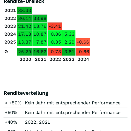
Rendite-Dreieck
2021
38.33
2022
36.14
33.98
2023
21.42
13.76
-3.41
2024
17.18
10.87
0.86
5.33
2025
13.37
7.87
0.35
2.29
-0.66
Ø
25.29
16.62
-0.73
3.81
-0.66
2020
2021
2022
2023
2024
Renditeverteilung
> +50%
Kein Jahr mit entsprechender Performance
+50%
Kein Jahr mit entsprechender Performance
+40%
2022, 2021