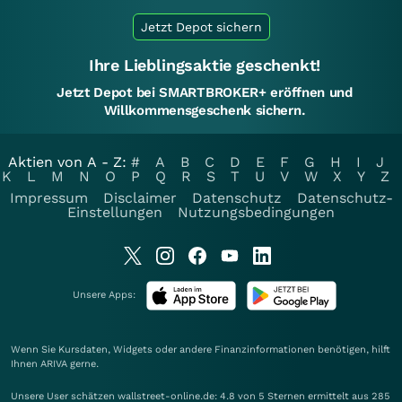
Jetzt Depot sichern
Ihre Lieblingsaktie geschenkt!
Jetzt Depot bei SMARTBROKER+ eröffnen und
Willkommensgeschenk sichern.
Aktien von A - Z:
#
A
B
C
D
E
F
G
H
I
J
K
L
M
N
O
P
Q
R
S
T
U
V
W
X
Y
Z
Impressum
Disclaimer
Datenschutz
Datenschutz-
Einstellungen
Nutzungsbedingungen
Unsere Apps:
Wenn Sie Kursdaten, Widgets oder andere Finanzinformationen benötigen, hilft
Ihnen
ARIVA
gerne.
Unsere User schätzen wallstreet-online.de: 4.8 von 5 Sternen ermittelt aus 285