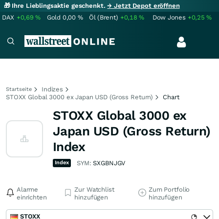
🎁 Ihre Lieblingsaktie geschenkt.
→ Jetzt Depot eröffnen
DAX
+0,69
%
Gold
0,00
%
Öl (Brent)
+0,18
%
Dow Jones
+0,25
%
Indizes
Startseite
STOXX Global 3000 ex Japan USD (Gross Return)
Chart
STOXX Global 3000 ex
Japan USD (Gross Return)
Index
Index
SYM:
SXGBNJGV
Alarme
Zur Watchlist
Zum Portfolio
einrichten
hinzufügen
hinzufügen
STOXX