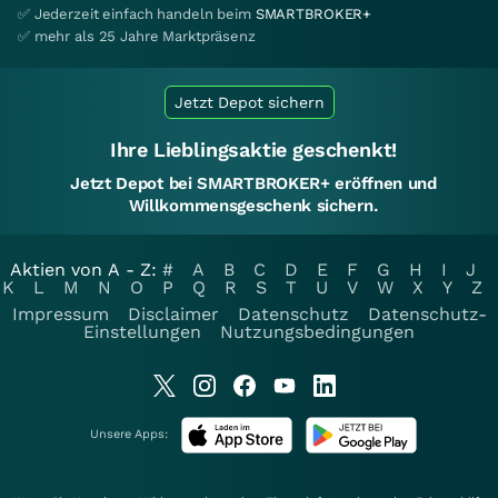
✅ Jederzeit einfach handeln beim
SMARTBROKER+
✅ mehr als 25 Jahre Marktpräsenz
Jetzt Depot sichern
Ihre Lieblingsaktie geschenkt!
Jetzt Depot bei SMARTBROKER+ eröffnen und
Willkommensgeschenk sichern.
Aktien von A - Z:
#
A
B
C
D
E
F
G
H
I
J
K
L
M
N
O
P
Q
R
S
T
U
V
W
X
Y
Z
Impressum
Disclaimer
Datenschutz
Datenschutz-
Einstellungen
Nutzungsbedingungen
Unsere Apps: