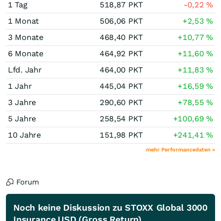
1 Tag
518,87
PKT
-0,22
%
1 Monat
506,06
PKT
+2,53
%
3 Monate
468,40
PKT
+10,77
%
6 Monate
464,92
PKT
+11,60
%
Lfd. Jahr
464,00
PKT
+11,83
%
1 Jahr
445,04
PKT
+16,59
%
3 Jahre
290,60
PKT
+78,55
%
5 Jahre
258,54
PKT
+100,69
%
10 Jahre
151,98
PKT
+241,41
%
mehr Performancedaten »
Forum
Noch keine Diskussion zu STOXX Global 3000
Insurance USD (Gross Return)