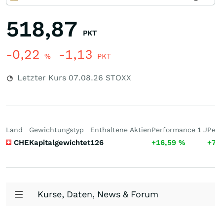
518,87
PKT
-0,22
-1,13
%
PKT
Letzter Kurs
07.08.26
STOXX
Land
Gewichtungstyp
Enthaltene Aktien
Performance 1 J
Per
CHE
Kapitalgewichtet
126
+16,59
%
+78
Kurse, Daten, News & Forum