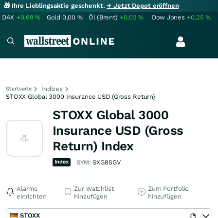
🎁 Ihre Lieblingsaktie geschenkt.
→ Jetzt Depot eröffnen
DAX
+0,69
%
Gold
0,00
%
Öl (Brent)
+0,02
%
Dow Jones
+0,25
%
Indizes
Startseite
STOXX Global 3000 Insurance USD (Gross Return)
STOXX Global 3000
Insurance USD (Gross
Return) Index
Index
SYM:
SXG85GV
Alarme
Zur Watchlist
Zum Portfolio
einrichten
hinzufügen
hinzufügen
STOXX