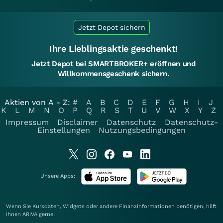
Jetzt Depot sichern
Ihre Lieblingsaktie geschenkt!
Jetzt Depot bei SMARTBROKER+ eröffnen und
Willkommensgeschenk sichern.
Aktien von A - Z:
#
A
B
C
D
E
F
G
H
I
J
K
L
M
N
O
P
Q
R
S
T
U
V
W
X
Y
Z
Impressum
Disclaimer
Datenschutz
Datenschutz-
Einstellungen
Nutzungsbedingungen
Unsere Apps:
Wenn Sie Kursdaten, Widgets oder andere Finanzinformationen benötigen, hilft
Ihnen
ARIVA
gerne.