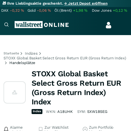
🎁 Ihre Lieblingsaktie geschenkt.
→ Jetzt Depot eröffnen
DAX
-0,32
%
Gold
-0,06
%
Öl (Brent)
+1,98
%
Dow Jones
+0,12
%
Indizes
Startseite
STOXX Global Basket Select Gross Return EUR (Gross Return Index)
Handelsplätze
STOXX Global Basket
Select Gross Return EUR
(Gross Return Index)
Index
Index
WKN:
A18UHK
SYM:
SXW1BSEG
Alarme
Zur Watchlist
Zum Portfolio