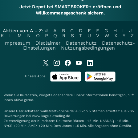
Jetzt Depot bei SMARTBROKER+ eröffnen und
Willkommensgeschenk sichern.
Aktien von A - Z:
#
A
B
C
D
E
F
G
H
I
J
K
L
M
N
O
P
Q
R
S
T
U
V
W
X
Y
Z
Impressum
Disclaimer
Datenschutz
Datenschutz-
Einstellungen
Nutzungsbedingungen
Unsere Apps:
Wenn Sie Kursdaten, Widgets oder andere Finanzinformationen benötigen, hilft
Ihnen
ARIVA
gerne.
Unsere User schätzen wallstreet-online.de: 4.8 von 5 Sternen ermittelt aus 285
Bewertungen bei www.kagels-trading.de
Zeitverzögerung der Kursdaten: Deutsche Börsen +15 Min. NASDAQ +15 Min.
NYSE +20 Min. AMEX +20 Min. Dow Jones +15 Min. Alle Angaben ohne Gewähr.