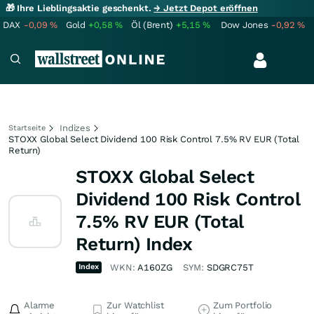
🎁 Ihre Lieblingsaktie geschenkt.
→ Jetzt Depot eröffnen
DAX
-0,09
%
Gold
+0,58
%
Öl (Brent)
+5,15
%
Dow Jones
-0,92
%
Indizes
Startseite
STOXX Global Select Dividend 100 Risk Control 7.5% RV EUR (Total
Return)
STOXX Global Select
Dividend 100 Risk Control
7.5% RV EUR (Total
Return) Index
Index
WKN:
A160ZG
SYM:
SDGRC75T
Alarme
Zur Watchlist
Zum Portfolio