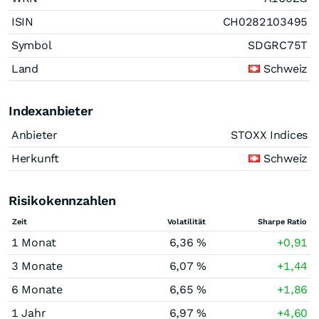
ISIN
CH0282103495
Symbol
SDGRC75T
Land
Schweiz
Indexanbieter
Anbieter
STOXX Indices
Herkunft
Schweiz
Risikokennzahlen
Zeit
Volatilität
Sharpe Ratio
1 Monat
6,36 %
+0,91
3 Monate
6,07 %
+1,44
6 Monate
6,65 %
+1,86
1 Jahr
6,97 %
+4,60