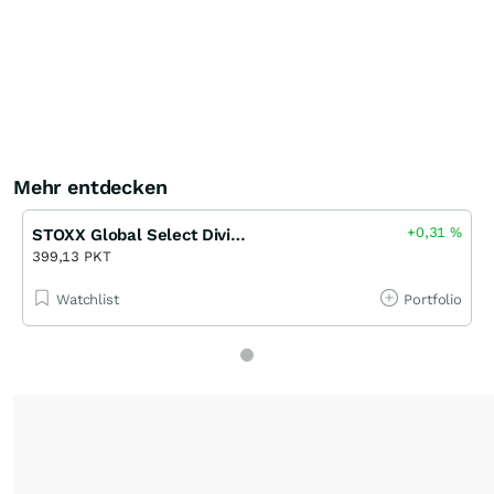
Mehr entdecken
+0,31
%
STOXX Global Select Dividend 100 Risk Control 7.5% RV EUR (Excess Return)
399,13 PKT
Watchlist
Portfolio