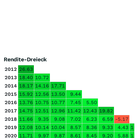
Rendite-Dreieck
2012
26.63
2013
18.40
10.72
2014
18.17
14.16
17.71
2015
15.92
12.56
13.50
9.44
2016
13.76
10.75
10.77
7.45
5.50
2017
14.75
12.51
12.96
11.42
12.43
19.82
2018
11.66
9.35
9.08
7.02
6.23
6.59
-5.17
2019
12.08
10.14
10.04
8.57
8.36
9.33
4.43
15
2020
11.71
9.97
9.87
8.61
8.45
9.20
5.88
11