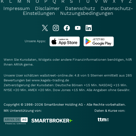
K
L
M
N
O
P
Q
R
S
T
U
V
W
X
Y
Z
Impressum
Disclaimer
Datenschutz
Datenschutz-
Einstellungen
Nutzungsbedingungen
Unsere Apps:
Wenn Sie Kursdaten, Widgets oder andere Finanzinformationen benötigen, hilft
Ihnen
ARIVA
gerne.
Unsere User schätzen wallstreet-online.de: 4.8 von 5 Sternen ermittelt aus 285
Bewertungen bei www.kagels-trading.de
Zeitverzögerung der Kursdaten: Deutsche Börsen +15 Min. NASDAQ +15 Min.
NYSE +20 Min. AMEX +20 Min. Dow Jones +15 Min. Alle Angaben ohne Gewähr.
Copyright © 1998-2026 Smartbroker Holding AG - Alle Rechte vorbehalten.
Mit Unterstützung von:
Daten & Kurse von: