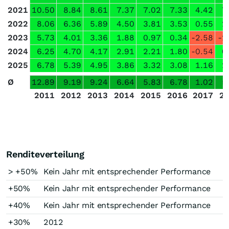
2021
10.50
8.84
8.61
7.37
7.02
7.33
4.42
7
2022
8.06
6.36
5.89
4.50
3.81
3.53
0.55
2
2023
5.73
4.01
3.36
1.88
0.97
0.34
-2.58
-2
2024
6.25
4.70
4.17
2.91
2.21
1.80
-0.54
0
2025
6.78
5.39
4.95
3.86
3.32
3.08
1.16
2
Ø
12.89
9.19
9.24
6.64
5.83
6.78
1.02
5
2011
2012
2013
2014
2015
2016
2017
2
Renditeverteilung
> +50%
Kein Jahr mit entsprechender Performance
+50%
Kein Jahr mit entsprechender Performance
+40%
Kein Jahr mit entsprechender Performance
+30%
2012