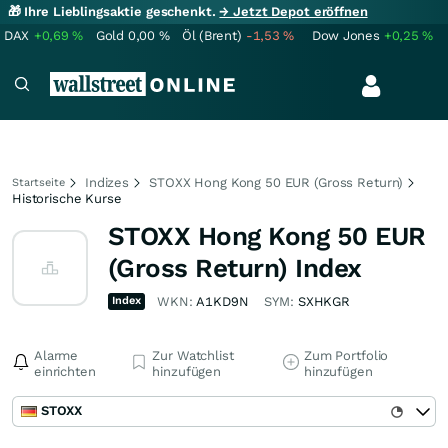
🎁 Ihre Lieblingsaktie geschenkt.
→ Jetzt Depot eröffnen
DAX
+0,69
%
Gold
0,00
%
Öl (Brent)
-1,53
%
Dow Jones
+0,25
%
Indizes
STOXX Hong Kong 50 EUR (Gross Return)
Startseite
Historische Kurse
STOXX Hong Kong 50 EUR
(Gross Return) Index
Index
WKN:
A1KD9N
SYM:
SXHKGR
Alarme
Zur Watchlist
Zum Portfolio
einrichten
hinzufügen
hinzufügen
STOXX