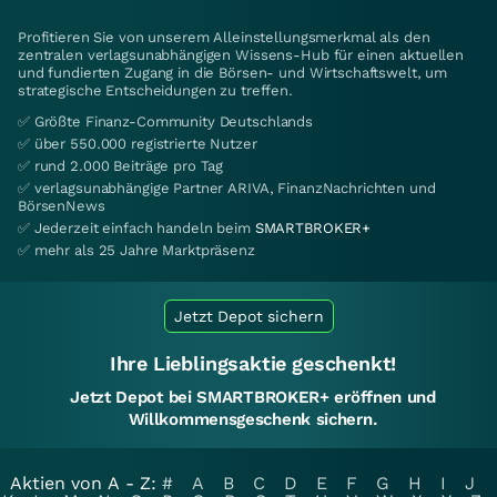
Profitieren Sie von unserem Alleinstellungsmerkmal als den
zentralen verlagsunabhängigen Wissens-Hub für einen aktuellen
und fundierten Zugang in die Börsen- und Wirtschaftswelt, um
strategische Entscheidungen zu treffen.
✅ Größte Finanz-Community Deutschlands
✅ über 550.000 registrierte Nutzer
✅ rund 2.000 Beiträge pro Tag
✅ verlagsunabhängige Partner ARIVA, FinanzNachrichten und
BörsenNews
✅ Jederzeit einfach handeln beim
SMARTBROKER+
✅ mehr als 25 Jahre Marktpräsenz
Jetzt Depot sichern
Ihre Lieblingsaktie geschenkt!
Jetzt Depot bei SMARTBROKER+ eröffnen und
Willkommensgeschenk sichern.
Aktien von A - Z:
#
A
B
C
D
E
F
G
H
I
J