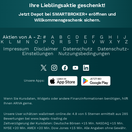
Ihre Lieblingsaktie geschenkt!
Jetzt Depot bei SMARTBROKER+ eröffnen und
Willkommensgeschenk sichern.
Aktien von A - Z:
#
A
B
C
D
E
F
G
H
I
J
K
L
M
N
O
P
Q
R
S
T
U
V
W
X
Y
Z
Impressum
Disclaimer
Datenschutz
Datenschutz-
Einstellungen
Nutzungsbedingungen
Unsere Apps:
Wenn Sie Kursdaten, Widgets oder andere Finanzinformationen benötigen, hilft
Ihnen
ARIVA
gerne.
Unsere User schätzen wallstreet-online.de: 4.8 von 5 Sternen ermittelt aus 285
Bewertungen bei www.kagels-trading.de
Zeitverzögerung der Kursdaten: Deutsche Börsen +15 Min. NASDAQ +15 Min.
NYSE +20 Min. AMEX +20 Min. Dow Jones +15 Min. Alle Angaben ohne Gewähr.