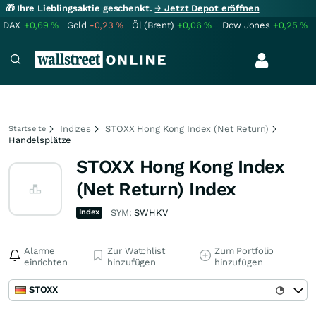
🎁 Ihre Lieblingsaktie geschenkt.
→ Jetzt Depot eröffnen
DAX
+0,69
%
Gold
-0,23
%
Öl (Brent)
+0,06
%
Dow Jones
+0,25
%
Indizes
STOXX Hong Kong Index (Net Return)
Startseite
Handelsplätze
STOXX Hong Kong Index
(Net Return) Index
Index
SYM:
SWHKV
Alarme
Zur Watchlist
Zum Portfolio
einrichten
hinzufügen
hinzufügen
STOXX