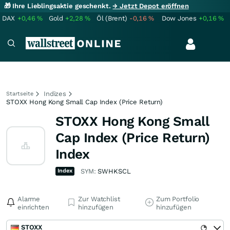
🎁 Ihre Lieblingsaktie geschenkt.
→ Jetzt Depot eröffnen
DAX
+0,46
%
Gold
+2,28
%
Öl (Brent)
-0,16
%
Dow Jones
+0,16
%
Indizes
Startseite
STOXX Hong Kong Small Cap Index (Price Return)
STOXX Hong Kong Small
Cap Index (Price Return)
Index
Index
SYM:
SWHKSCL
Alarme
Zur Watchlist
Zum Portfolio
einrichten
hinzufügen
hinzufügen
STOXX