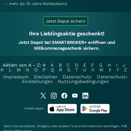
✅ mehr als 25 Jahre Marktpräsenz
Jetzt Depot sichern
Ihre Lieblingsaktie geschenkt!
Jetzt Depot bei SMARTBROKER+ eröffnen und
Willkommensgeschenk sichern.
Aktien von A - Z:
#
A
B
C
D
E
F
G
H
I
J
K
L
M
N
O
P
Q
R
S
T
U
V
W
X
Y
Z
Impressum
Disclaimer
Datenschutz
Datenschutz-
Einstellungen
Nutzungsbedingungen
Unsere Apps:
Wenn Sie Kursdaten, Widgets oder andere Finanzinformationen benötigen, hilft
Ihnen
ARIVA
gerne.