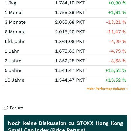
1 Tag
1.784,10
PKT
+0,90
%
1 Monat
1.755,89
PKT
+1,61
%
3 Monate
2.055,68
PKT
-13,21
%
6 Monate
2.015,20
PKT
-11,47
%
Lfd. Jahr
1.864,08
PKT
-4,29
%
1 Jahr
1.873,83
PKT
-4,79
%
3 Jahre
1.852,25
PKT
-3,68
%
5 Jahre
1.544,47
PKT
+15,52
%
10 Jahre
1.544,47
PKT
+15,52
%
mehr Performancedaten »
Forum
Noch keine Diskussion zu STOXX Hong Kong
Small Cap Index (Price Return)